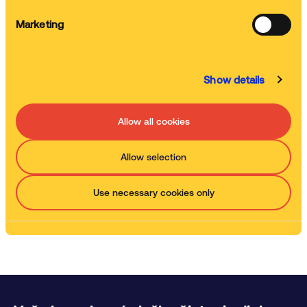
Marketing
Školenia
Zaškolíme váš tím
Show details
Servis
Allow all cookies
Zabezpečíme čistenie a servis strojov, dolníme chémiu
Allow selection
Use necessary cookies only
Likvidácia odpadu
Likvidujeme použitú chémiu a zabezpečíme právnu
administratívu