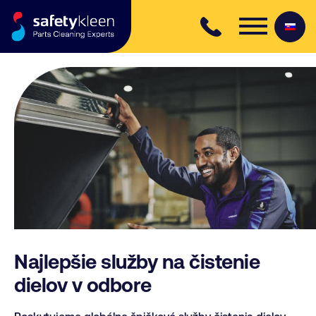
Skip to content
Najlepšie služby na čistenie
dielov v odbore