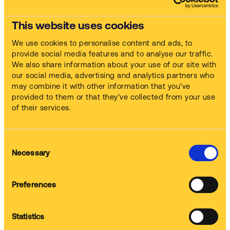
Naše prvotriedne stroje na čistenie dielov a chemikálie
zvládnu všetky druhy súčiastok a nečistôt.
This website uses cookies
We use cookies to personalise content and ads, to
Pozrite si video
provide social media features and to analyse our traffic.
We also share information about your use of our site with
our social media, advertising and analytics partners who
Náš komplexný servis
may combine it with other information that you’ve
provided to them or that they’ve collected from your use
of their services.
Stroje
Consent
Stroj dodávame a uvádzame do prevádzky
Necessary
Selection
Preferences
Chémia
Zabezpečíme čistiacu chémiu
Statistics