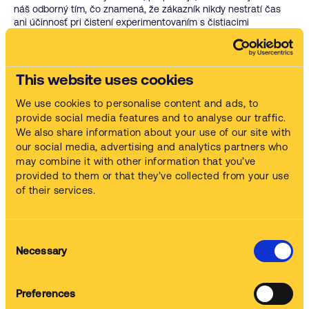
náš odborný tím, čo znamená, že zákazník nikdy nestratí čas
ani účinnosť pri čistení experimentovaním s čistiacimi
chemikáliami alebo ich získavaním.
Obrovská škála kombinácií strojov a chémie
This website uses cookies
Nesmierne široký rámec nášho sortimentu nám umožňuje
poskytovať širokú škálu služieb čistenia dielov pre všetky druhy
We use cookies to personalise content and ads, to
kovov, gumy, plastov a kompozitov, účinne odstraňovať oleje,
tuky, mazivá, rezné kvapaliny, farbivá, atramenty, hrdzu, živicu
provide social media features and to analyse our traffic.
zo sklenených vlákien, mokré a suché nátery a mnoho ďalších
We also share information about your use of our site with
foriem znečistenia.
our social media, advertising and analytics partners who
may combine it with other information that you’ve
provided to them or that they’ve collected from your use
of their services.
Na základe 1442 hodnotení zozbieraných do februára 2022
Consent
Necessary
Powered by
Selection
Preferences
Môže vás tiež zaujímať