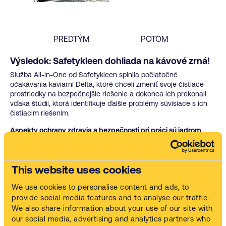
PREDTÝM
POTOM
Výsledok: Safetykleen dohliada na kávové zrná!
Služba All-in-One od Safetykleen splnila počiatočné
očakávania kaviarní Delta, ktoré chceli zmeniť svoje čistiace
prostriedky na bezpečnejšie riešenie a dokonca ich prekonali
vďaka štúdii, ktorá identifikuje ďalšie problémy súvisiace s ich
čistiacim riešením.
Aspekty ochrany zdravia a bezpečnosti pri práci sú jadrom
riešenia
Naše riešenia sú zaručené, že nie sú nebezpečné pre zdravie a
bezpečnosť operátorov, ktorí boli predtým vystavení kyslému
This website uses cookies
kúpeľu na čistenie dielov. Sú tiež nehorľavé pre väčšiu
bezpečnosť. Čistiaci proces je tiež uzavretý, aby sa zabránilo
We use cookies to personalise content and ads, to
akémukoľvek vystaveniu tekutinám, a umožňuje ľahké
nakladanie a vykladanie dielov pomocou automatizovanej
provide social media features and to analyse our traffic.
zdvíhacej plošiny v zásobníku.
We also share information about your use of our site with
our social media, advertising and analytics partners who
Ušetrí čas a peniaze