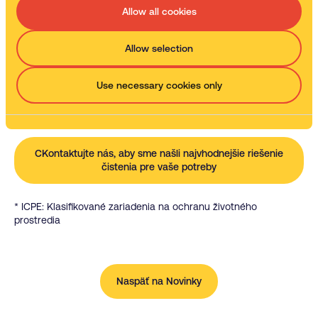
Ochrana životného prostredia
Allow all cookies
Naše riešenia na báze vody, bez C.O.V. a ultrazvuková
technológia nahradila nádrž na kyselinu a sú šetrné k
životnému prostrediu, sú tiež klasifikované ako zdravotne
Allow selection
nezávadné a spĺňajú aktuálne predpisy.
Ochrana životného prostredia je záväzkom spoločnosti Delta
Use necessary cookies only
Café, ktorá je tiež zapojená do procesu udržateľných
podnikateľských praktík v prospech ohľaduplnosti k životnému
prostrediu.
CKontaktujte nás, aby sme našli najvhodnejšie riešenie
čistenia pre vaše potreby
* ICPE: Klasifikované zariadenia na ochranu životného
prostredia
Naspäť na Novinky