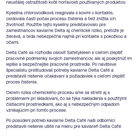
neustálej ostražitosti kvôli horľavosti používaných produktov.
Kyselina chlorovodíková reagovala s kovmi v kontakte,
oxidovala časti počas procesu čistenia a tiež znížila ich
životnosť. Použitie tejto kyseliny predstavovalo pre
zamestnancov kaviarne Delta aj chemické riziko, pretože je
žieravá, a teda nebezpečná najmä pri kontakte s pokožkou a
očami.
Delta Café sa rozhodla osloviť Safetykleen s cieľom zlepšiť
pracovné podmienky svojich zamestnancov, ale aj poskytnúť im
lepšie a bezpečnejšie pracovné prostredie. Po návšteve
špecialistu preštudovali potreby kaviarne Delta Café a
predstavili riešenie očakávaní a požiadaviek s cieľom zlepšiť
proces čistenia.
Okrem rizika chemického procesu sme sa stretli aj s
problémami pri skladovaní, čo sa týka nakladania s použitými
čistiacimi prostriedkami, ako aj s nebezpečným odpadom
vznikajúcim pri tomto procese.
Po posúdení potrieb kaviarne Delta Café naši odborníci
predstavili riešenie ušité na mieru pre kaviareň Delta Café.