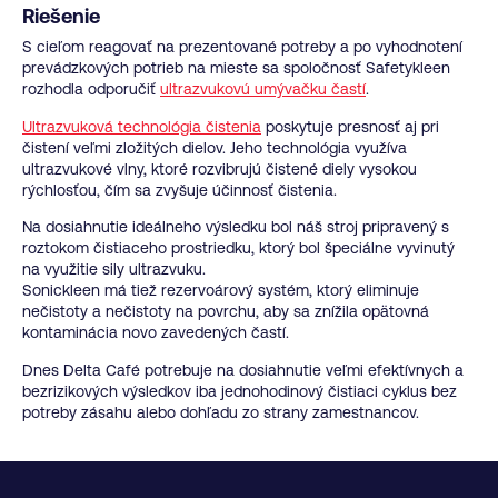
Riešenie
S cieľom reagovať na prezentované potreby a po vyhodnotení
prevádzkových potrieb na mieste sa spoločnosť Safetykleen
rozhodla odporučiť
ultrazvukovú umývačku častí
.
Ultrazvuková technológia čistenia
poskytuje presnosť aj pri
čistení veľmi zložitých dielov. Jeho technológia využíva
ultrazvukové vlny, ktoré rozvibrujú čistené diely vysokou
rýchlosťou, čím sa zvyšuje účinnosť čistenia.
Na dosiahnutie ideálneho výsledku bol náš stroj pripravený s
roztokom čistiaceho prostriedku, ktorý bol špeciálne vyvinutý
na využitie sily ultrazvuku.
Sonickleen má tiež rezervoárový systém, ktorý eliminuje
nečistoty a nečistoty na povrchu, aby sa znížila opätovná
kontaminácia novo zavedených častí.
Dnes Delta Café potrebuje na dosiahnutie veľmi efektívnych a
bezrizikových výsledkov iba jednohodinový čistiaci cyklus bez
potreby zásahu alebo dohľadu zo strany zamestnancov.