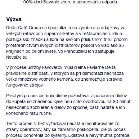
100% dodržiavanie zberu a spracovania odpadu
Výzva
Delta Café Group sa špecializuje na výrobu a predaj kávy vo
veľkých reťazcoch supermarketov a v reštauráciách. Ide o
portugalskú značku a lídra na svojom príslušnom trhu, pričom
prostredníctvom svojich distribútorov pôsobí vo viac ako 35
krajinách po celom svete. Vo Francúzsku ich zastupuje
NovaDelta.
V procese údržby kávovarov musí dielňa kaviarne Delta
pravidelne čistiť časti, v ktorých sa pri demontáži nachádza
veľké množstvo vodného kameňa, čo znemožňuje správne
fungovanie strojov.
Predtým proces čistenia dielov pozostával z ponorenia dielov
do kúpeľa so zriedenou kyselinou chlorovodíkovou na 30 minút,
následného zozbierania dielov zo spodnej časti nádrže a ich
konečného razu ručne.
Tento proces si tiež vyžadoval neustále monitorovanie zo
strany operátorov, aby sa zabránilo poškodeniu dielov počas
procesu ponorenia do kyseliny. Existovala nevyhnutná potreba