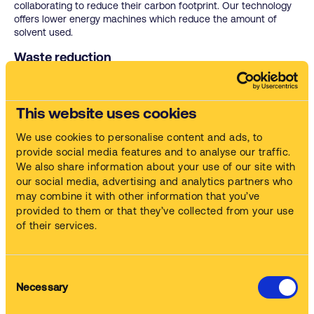
collaborating to reduce their carbon footprint. Our technology
offers lower energy machines which reduce the amount of
solvent used.
Waste reduction
Operators continually look for ways to demonstrate waste
reduction. Safetykleen provide parts washing and spray
equipment cleaning technology that actively reduces waste
This website uses cookies
and a comprehensive waste management system, removing
the need for multiple suppliers.
We use cookies to personalise content and ads, to
provide social media features and to analyse our traffic.
Peace of mind
We also share information about your use of our site with
We take any waste you have produced to the highest possible
our social media, advertising and analytics partners who
level required by the Waste Framework Directive and provide a
may combine it with other information that you’ve
waste management system which recognises the importance
provided to them or that they’ve collected from your use
of segregation as part of the aerospace industry’s green
of their services.
credentials.
Consent
Necessary
Selection
Na základě 1442 recenzí shromážděných do února 2022