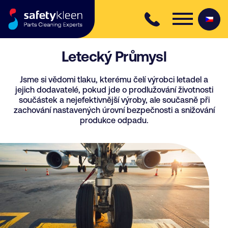
Skip to content
Letecký Průmysl
Jsme si vědomi tlaku, kterému čelí výrobci letadel a
jejich dodavatelé, pokud jde o prodlužování životnosti
součástek a nejefektivnější výroby, ale současně při
zachování nastavených úrovní bezpečnosti a snižování
produkce odpadu.