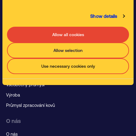
Specializované Myčky Součástek
Čisticí Roztoky
Show details
Průmysl
Allow all cookies
Letecký Průmysl
Allow selection
Automobilový průmysl
Stavebnictví a výstavba
Use necessary cookies only
Potraviny a nápoje
Všeobecný průmysl
Výroba
Průmysl zpracování kovů
O nás
O nás