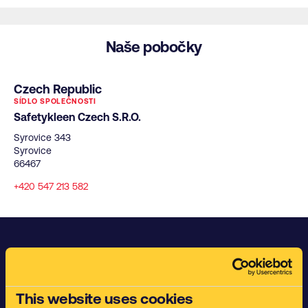
Naše pobočky
Czech Republic
SÍDLO SPOLEČNOSTI
Safetykleen Czech S.R.O.
Syrovice 343
Syrovice
66467
+420 547 213 582
Komplexní služby v oblasti čištění
součástek
This website uses cookies
Ošetřování povrchů a aplikace chemických přípravků pro firmy