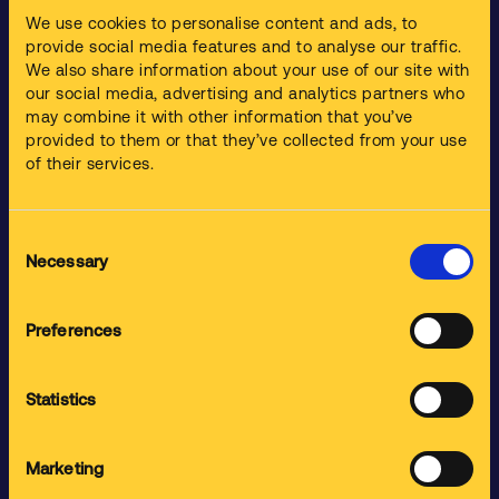
všech velikostí. Bez ohledu na povahu vašich potřeb můžeme
We use cookies to personalise content and ads, to
vymyslet řešení šité vám na míru.
provide social media features and to analyse our traffic.
We also share information about your use of our site with
Vyžádejte si bezplatnou konzultaci
our social media, advertising and analytics partners who
may combine it with other information that you’ve
provided to them or that they’ve collected from your use
of their services.
Služby
Čištění Součástek
Consent
Nakládání s Odpady
Necessary
Selection
Školení a Compliance
Preferences
Produkty
Statistics
Myčky Součástek
Ultrazvukové Myčky Součástek
Marketing
Čištění Lakovacích Pistolí