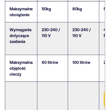
Maksymalne
50kg
80kg
50
obciążenie
Wymagania
230-240 /
230-240 /
400
dotyczące
110 V
110 V
fa
zasilania
Maksymalna
60 litrów
100 litrów
200
objętość
cieczy