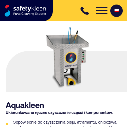
Skip to content
Aquakleen
Ukierunkowane ręczne czyszczenie części i komponentów.
Odpowiednie do czyszczenia oleju, atramentu, chłodziwa,