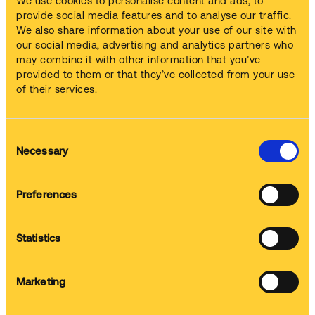
We use cookies to personalise content and ads, to
provide social media features and to analyse our traffic.
We also share information about your use of our site with
Maszyny
our social media, advertising and analytics partners who
Dostarczamy i instalujemy odpowiednie urządzenia
may combine it with other information that you’ve
provided to them or that they’ve collected from your use
of their services.
Chemia czyszcząca
Consent
Zapewniamy skuteczne środki czyszczące dopasowane do
Necessary
Selection
Twoich potrzeb
Preferences
Szkolenie
Statistics
Przeszkolimy Twój personel, aby w pełni wykorzystać nasze
rozwiązania
Marketing