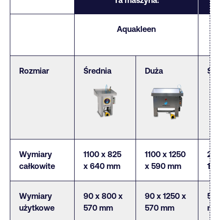
Aquakleen
A
Rozmiar
Średnia
Duża
Śre
Wymiary
1100 x 825
1100 x 1250
211
całkowite
x 640 mm
x 590 mm
15
Wymiary
90 x 800 x
90 x 1250 x
500
użytkowe
570 mm
570 mm
m