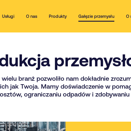
Usługi
O nas
Produkty
Gałęzie przemysłu
O 
dukcja przemys
a wielu branż pozwoliło nam dokładnie zrozum
akich jak Twoja. Mamy doświadczenie w poma
kosztów, ograniczaniu odpadów i zdobywaniu