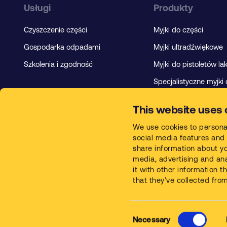
Usługi
Produkty
Czyszczenie części
Myjki do części
Gospodarka odpadami
Myjki ultradźwiękowe
Szkolenia i zgodność
Myjki do pistoletów la
Specjalistyczne myjki 
Chemia czyszcząca
This website uses 
We use cookies to persona
social media features and 
share information about you
media, advertising and an
it with other information 
that they’ve collected from
© Safetykleen 2026
Necessary