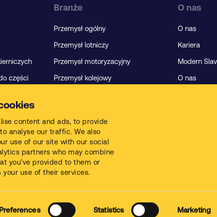
Branże
O nas
Przemysł ogólny
O nas
Przemysł lotniczy
Kariera
kierniczych
Przemysł motoryzacyjny
Modern Slav
do części
Przemysł kolejowy
O nas
Przemysł spożywczy
Group Tax P
cookies
Branża budowlana
lise content and ads, to provide
Branża produkcyjna
to analyse our traffic. We also
r use of our site with our social
Przemysł obróbki metali
alytics partners who may combine
Warsztaty blacharsko-lakiernicze
that you’ve provided to them or
 your use of their services.
Consent
Regulamin korzystania z witryny
P
Preferences
Statistics
Marketing
Selection