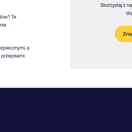
Skorzystaj z n
do
ntów? Te
nie.
Zna
ezpiecznymi, a
 przepisami.