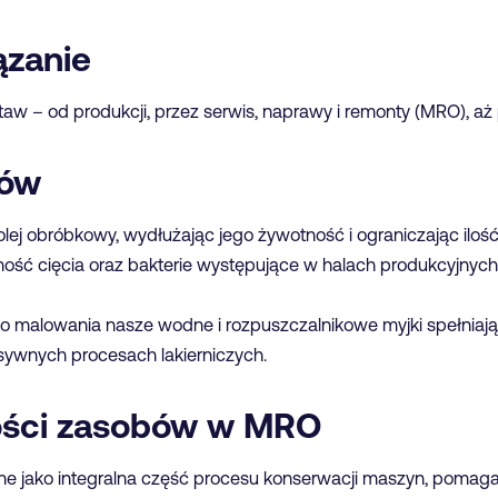
zanie
taw – od produkcji, przez serwis, naprawy i remonty (MRO), aż
dów
olej obróbkowy, wydłużając jego żywotność i ograniczając ilo
ość cięcia oraz bakterie występujące w halach produkcyjnyc
o malowania nasze wodne i rozpuszczalnikowe myjki spełniaj
nsywnych procesach lakierniczych.
ości zasobów w MRO
e jako integralna część procesu konserwacji maszyn, pomaga