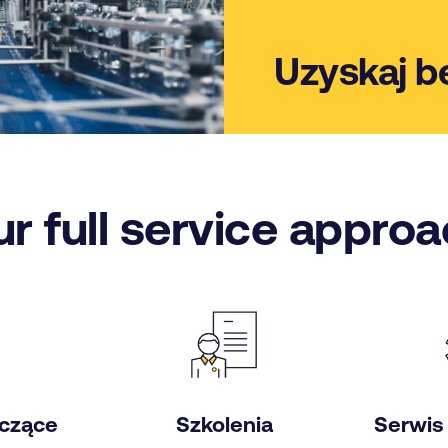
Uzyskaj b
r full service appro
zczące
Szkolenia
Serwis