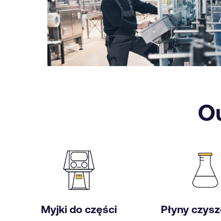
Ou
Myjki do części
Płyny czys