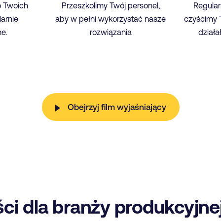
 Twoich
Przeszkolimy Twój personel,
Regular
larnie
aby w pełni wykorzystać nasze
czyścimy 
e.
rozwiązania
działa
Obejrzyj film wyjaśniający
ci dla branży produkcyjne