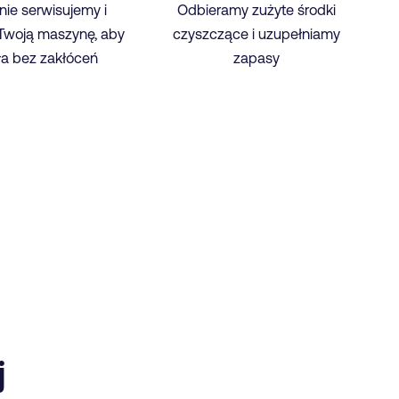
nie serwisujemy i
Odbieramy zużyte środki
Twoją maszynę, aby
czyszczące i uzupełniamy
ła bez zakłóceń
zapasy
j