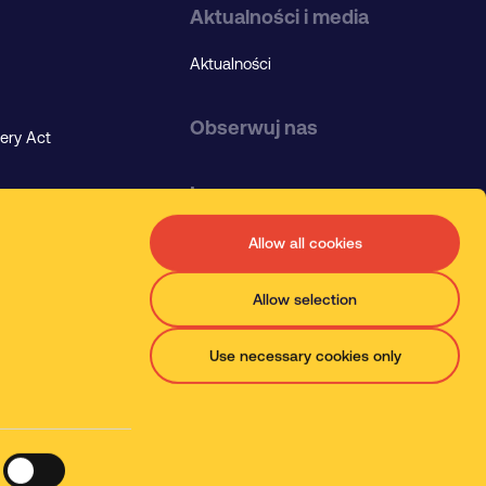
Aktualności i media
Aktualności
Obserwuj nas
ery Act
Language
olicy
Allow all cookies
Allow selection
Use necessary cookies only
olityka prywatności i plików cookies
Mapa witryny
Web design by TWK