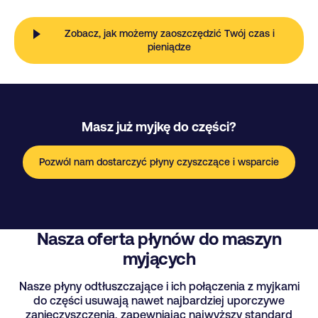
Zobacz, jak możemy zaoszczędzić Twój czas i
pieniądze
Masz już myjkę do części?
Pozwól nam dostarczyć płyny czyszczące i wsparcie
Nasza oferta płynów do maszyn
myjących
Nasze płyny odtłuszczające i ich połączenia z myjkami
do części usuwają nawet najbardziej uporczywe
zanieczyszczenia, zapewniając najwyższy standard