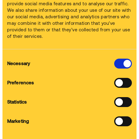
provide social media features and to analyse our traffic.
We also share information about your use of our site with
our social media, advertising and analytics partners who
may combine it with other information that you’ve
provided to them or that they’ve collected from your use
Rozpuszczalniki do czyszczenia części
of their services.
Oferowane przez nas rozpuszczalniki węglowodorowe są
poddawane recyklingowi po użyciu, aby zmaksymalizować
zrównoważony rozwój. Szczególnie nadają się do odtłuszczania
Consent
metalu i są przeznaczone do stosowania w naszych ręcznych
Necessary
myjkach.
Selection
Dowiedz się więcej
Preferences
Statistics
Dlaczego warto wybrać płyny do myjek
Marketing
Safetykleen?