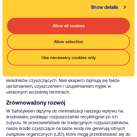
Potwierdzona skuteczność
Show details
Nasze płyny do myjek zostały opracowane tak, aby zapewniać
najwyższą skuteczność czyszczenia części. Przez ostatnie pięć
dekad mieliśmy okazję testować ich działanie na różnych
Allow all cookies
materiałach i zanieczyszczeniach w wielu branżach.
Wybierając Safetykleen, otrzymujesz sprawdzony produkt
dopasowany do Twoich potrzeb, oszczędzając czas i zasoby,
Allow selection
które musiałbyś poświęcić na samodzielne pozyskanie
odpowiednich środków czyszczących.
Use necessary cookies only
Kompleksowa obsługa
Płyny odtłuszczające Safetykleen są dostarczane gotowe do
użycia, z odpowiednim stężeniem i właściwą kombinacją
składników czyszczących. Nasi eksperci zajmują się także
opróżnianiem, czyszczeniem i uzupełnianiem myjek w
ustalonych wcześniej terminach.
Zrównoważony rozwój
W Safetykleen dążymy do minimalizacji naszego wpływu na
środowisko, poddając rozpuszczalniki recyklingowi po ich
zużyciu. W przeciwieństwie do tradycyjnych rozpuszczalników,
nasze środki czyszczące na bazie wody nie generują lotnych
związków organicznych (LZO), które mogą przedostawać się do