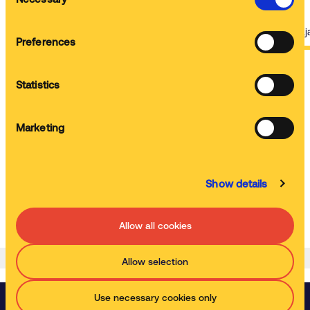
Selection
Ponad 110 tys.
92
zainstalowanych maszyn na świecie
lokalizacje w 14 kra
Preferences
Statistics
Na podstawie 1308 recenzji zebranych do Lutego 2025 roku
Marketing
Powered by
Show details
Allow all cookies
Allow selection
Use necessary cookies only