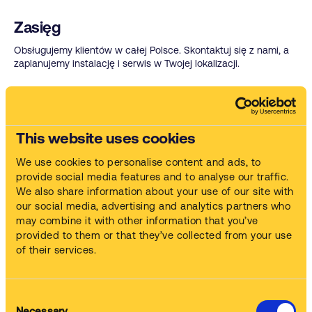
Zasięg
Obsługujemy klientów w całej Polsce. Skontaktuj się z nami, a
zaplanujemy instalację i serwis w Twojej lokalizacji.
Safetykleen na świecie
Poza Polską, Safetykleen działa w dziewięciu innych
This website uses cookies
krajach europejskich, a także w Brazylii i Turcji.
W każdym kraju oferujemy te same wysokiej jakości usługi
We use cookies to personalise content and ads, to
czyszczenia części, dostarczamy myjki przemysłowe,
provide social media features and to analyse our traffic.
zapewniamy pełne wsparcie techniczne oraz fachowe
We also share information about your use of our site with
doradztwo dla firm każdej wielkości. Dzięki globalnej sieci
our social media, advertising and analytics partners who
oddziałów nasi klienci mogą liczyć na sprawdzoną jakość usług
may combine it with other information that you’ve
i dostęp do najlepszych rozwiązań w branży.
provided to them or that they’ve collected from your use
of their services.
Safetykleen w liczbach
Consent
Necessary