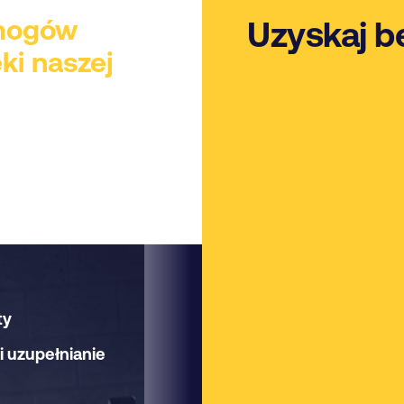
ymogów
Uzyskaj b
ki naszej
ące wymagania
i COSHH
001, 14001 i
ty
 uzupełnianie