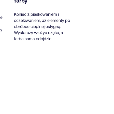
farby
Koniec z piaskowaniem i
ie
oczekiwaniem, aż elementy po
obróbce cieplnej ostygną.
ty
Wystarczy włożyć część, a
farba sama odejdzie.