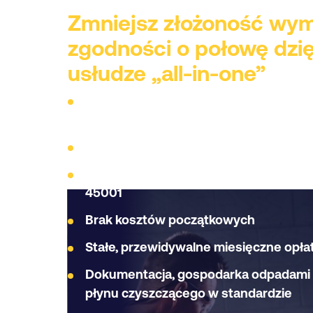
Zmniejsz złożoność w
zgodności o połowę dzię
usłudze „all-in-one”
Maszyny z oznakowaniem CE spełniaj
ATEX i DSEAR
Płyny czyszczące zgodne z wymogam
Wbudowana zgodność z normami ISO 9
45001
Brak kosztów początkowych
Stałe, przewidywalne miesięczne opła
Dokumentacja, gospodarka odpadami i
płynu czyszczącego w standardzie