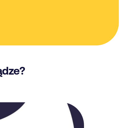
ądze?