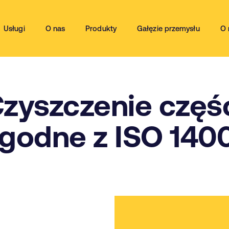
Usługi
O nas
Produkty
Gałęzie przemysłu
O 
zyszczenie częś
godne z ISO 140