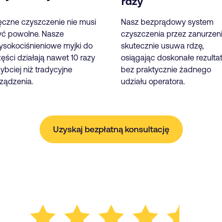
rdzy
ęczne czyszczenie nie musi
Nasz bezprądowy system
yć powolne. Nasze
czyszczenia przez zanurzen
ysokociśnieniowe myjki do
skutecznie usuwa rdzę,
ęści działają nawet 10 razy
osiągając doskonałe rezulta
ybciej niż tradycyjne
bez praktycznie żadnego
ządzenia.
udziału operatora.
Uzyskaj bezpłatną konsultację