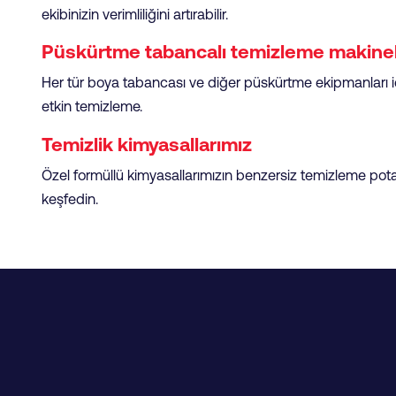
ekibinizin verimliliğini artırabilir.
Püskürtme tabancalı temizleme makinel
Her tür boya tabancası ve diğer püskürtme ekipmanları iç
etkin temizleme.
Temizlik kimyasallarımız
Özel formüllü kimyasallarımızın benzersiz temizleme pota
keşfedin.