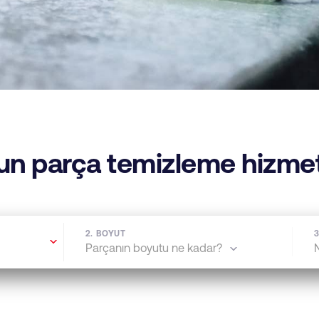
un parça temizleme hizmet
2. BOYUT
3
Parçanın boyutu ne kadar?
N