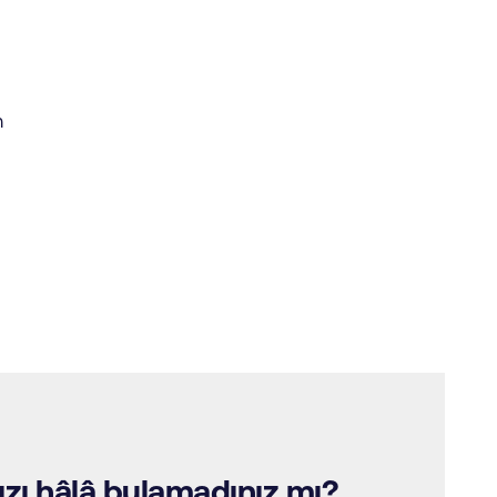
n
ızı hâlâ bulamadınız mı?