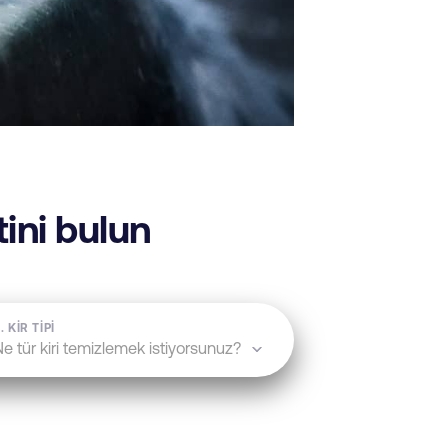
ini bulun
. KİR TİPİ
e tür kiri temizlemek istiyorsunuz?