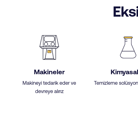
Eks
Makineler
Kimyasal
Makineyi tedarik eder ve
Temizleme solüsyonl
devreye alırız