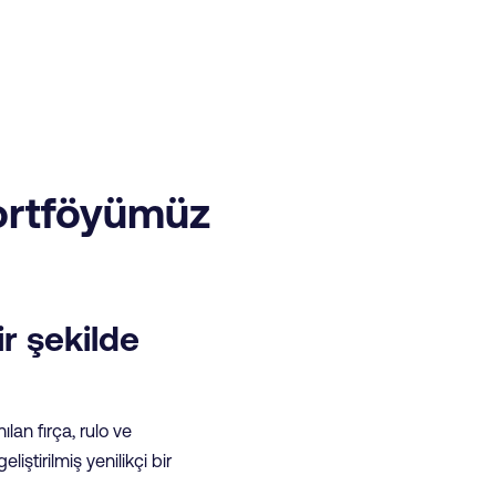
Portföyümüz
ir şekilde
lan fırça, rulo ve
ştirilmiş yenilikçi bir