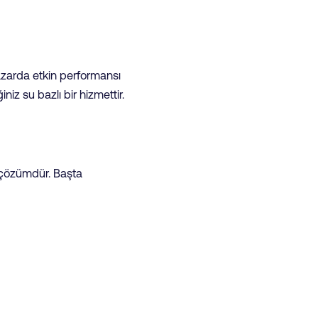
azarda etkin performansı
niz su bazlı bir hizmettir.
r çözümdür. Başta