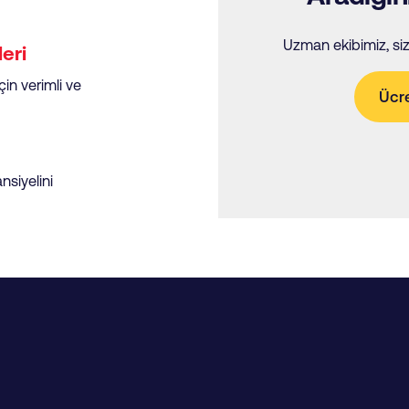
Uzman ekibimiz, sizi
eri
in verimli ve
Ücre
nsiyelini