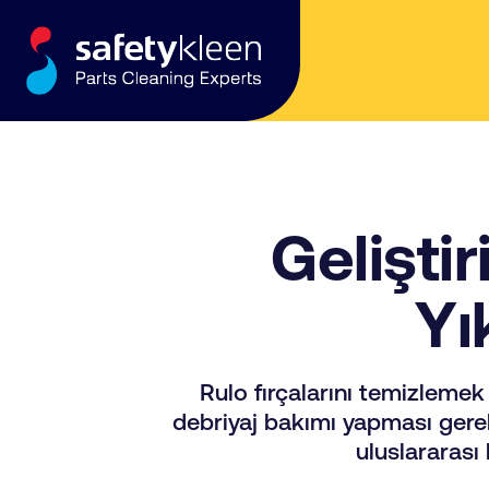
Skip to content
Geliştir
Yı
Rulo fırçalarını temizlemek 
debriyaj bakımı yapması gerek
uluslararası 