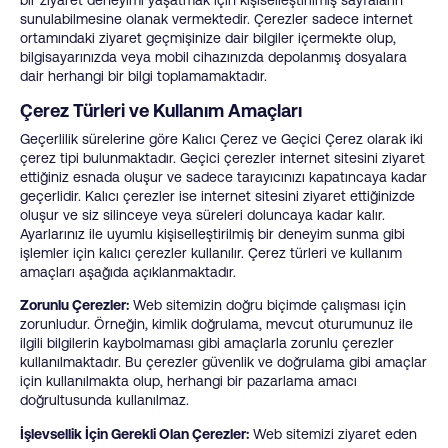
sunulabilmesine olanak vermektedir. Çerezler sadece internet
ortamındaki ziyaret geçmişinize dair bilgiler içermekte olup,
bilgisayarınızda veya mobil cihazınızda depolanmış dosyalara
dair herhangi bir bilgi toplamamaktadır.
Çerez Türleri ve Kullanım Amaçları
Geçerlilik sürelerine göre Kalıcı Çerez ve Geçici Çerez olarak iki
çerez tipi bulunmaktadır. Geçici çerezler internet sitesini ziyaret
ettiğiniz esnada oluşur ve sadece tarayıcınızı kapatıncaya kadar
geçerlidir. Kalıcı çerezler ise internet sitesini ziyaret ettiğinizde
oluşur ve siz silinceye veya süreleri doluncaya kadar kalır.
Ayarlarınız ile uyumlu kişiselleştirilmiş bir deneyim sunma gibi
işlemler için kalıcı çerezler kullanılır. Çerez türleri ve kullanım
amaçları aşağıda açıklanmaktadır.
Zorunlu Çerezler:
Web sitemizin doğru biçimde çalışması için
zorunludur. Örneğin, kimlik doğrulama, mevcut oturumunuz ile
ilgili bilgilerin kaybolmaması gibi amaçlarla zorunlu çerezler
kullanılmaktadır. Bu çerezler güvenlik ve doğrulama gibi amaçlar
için kullanılmakta olup, herhangi bir pazarlama amacı
doğrultusunda kullanılmaz.
İşlevsellik İçin Gerekli Olan Çerezler:
Web sitemizi ziyaret eden