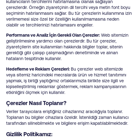
kullanıcıların tercihlerini hatırlamasına olanak sağlayan
çerezlerdir. Örneğin ziyaretçinin dil tercihi veya metin font boyu
seçiminin hatırlanmasını sağlar. Bu tür çerezlerin kullanımına izin
verilmemesi size özel bir özelliğin kullanılmamasına neden
olabilir ve tercihlerinizi hatırlamasını engeller.
Performans ve Analiz İçin Gerekli Olan Çerezler:
Web sitemizin
geliştirilmesine yardımcı olan çerezlerdir. Bu tür çerezler,
ziyaretçilerin site kullanımları hakkında bilgiler toplar, sitenin
gerektiği gibi çalışıp çalışmadığının denetiminde ve alınan
hataların tespitinde kullanılır.
Hedefleme ve Reklam Çerezleri:
Bu çerezler web sitemizde
veya sitemiz haricindeki mecralarda ürün ve hizmet tanıtımını
yapmak, iş birliği yaptığımız ortaklarımızla birlikte size ilgili ve
kişiselleştirilmiş reklamlar göstermek, reklam kampanyalarının
etkinliğini ölçmek için kullanılır.
Çerezler Nasıl Toplanır?
Veriler tarayıcılara eriştiğiniz cihazlarınız aracılığıyla toplanır.
Toplanan bu bilgiler cihazlara özeldir. İstenildiği zaman kullanıcı
tarafından silinebilmekte ve bilgilere erişim kapatılabilmektedir.
Gizlilik Politikamız: