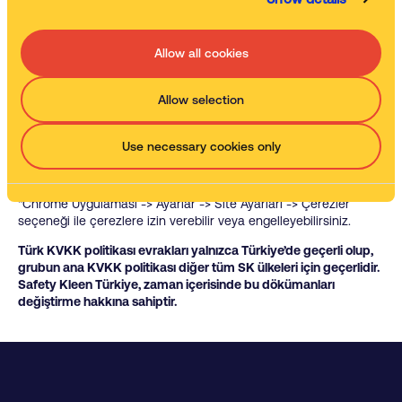
istemiyorsanız;
“Safari -> https://safetykleeninternational.com -> Özel -> Bitti”
adımlarını izleyerek özel dolaşımı aktif hale getirebilirsiniz.
Allow all cookies
“Ayarlar -> Safari -> Tüm Çerezleri Engelle” adımları ile çerezleri
engelleyebilirsiniz. Ancak; çerezleri engellediğinizde bazı web
siteleri ve özellikler düzgün çalışmayabilir.
Allow selection
Android Cihazlarda;
Use necessary cookies only
“Chrome uygulaması -> Ayarlar -> Gizlilik -> Tarama verilerini
temizle -> Çerezler, medya lisansları ve site verileri -> Verileri
Temizle” seçeneği ile çerezleri temizleyebilirsiniz.
“Chrome Uygulaması -> Ayarlar -> Site Ayarları -> Çerezler”
seçeneği ile çerezlere izin verebilir veya engelleyebilirsiniz.
Türk KVKK politikası evrakları yalnızca Türkiye’de geçerli olup,
grubun ana KVKK politikası diğer tüm SK ülkeleri için geçerlidir.
Safety Kleen Türkiye, zaman içerisinde bu dökümanları
değiştirme hakkına sahiptir.