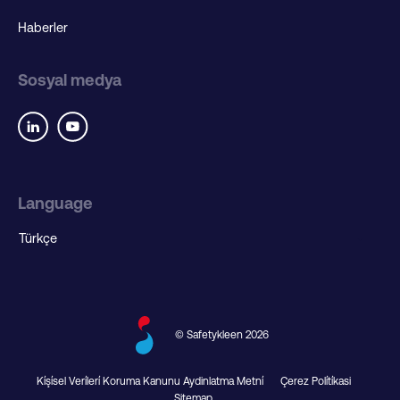
Haberler
Sosyal medya
Language
© Safetykleen 2026
Ki̇şi̇sel Veri̇leri̇ Koruma Kanunu Aydinlatma Metni̇
Çerez Poli̇ti̇kasi
Sitemap