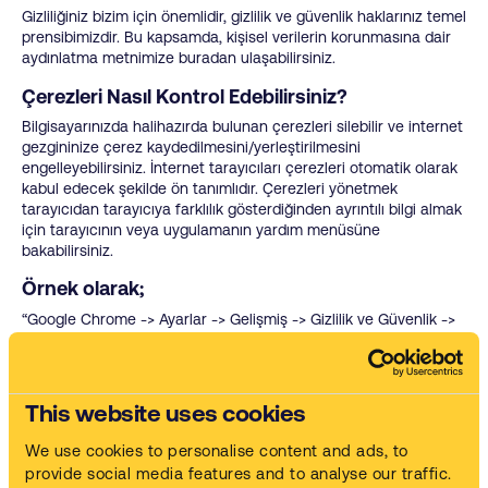
Gizliliğiniz bizim için önemlidir, gizlilik ve güvenlik haklarınız temel
prensibimizdir. Bu kapsamda, kişisel verilerin korunmasına dair
aydınlatma metnimize buradan ulaşabilirsiniz.
Çerezleri Nasıl Kontrol Edebilirsiniz?
Bilgisayarınızda halihazırda bulunan çerezleri silebilir ve internet
gezgininize çerez kaydedilmesini/yerleştirilmesini
engelleyebilirsiniz. İnternet tarayıcıları çerezleri otomatik olarak
kabul edecek şekilde ön tanımlıdır. Çerezleri yönetmek
tarayıcıdan tarayıcıya farklılık gösterdiğinden ayrıntılı bilgi almak
için tarayıcının veya uygulamanın yardım menüsüne
bakabilirsiniz.
Örnek olarak;
“Google Chrome -> Ayarlar -> Gelişmiş -> Gizlilik ve Güvenlik ->
Site Ayarları -> Çerezler ve Site Verileri -> Sitelerin çerez
verilerini kaydetmelerine ve okumalarına izin ver” seçeneği ile
yönetebilirsiniz.
This website uses cookies
“Internet Explorer -> Ayarlar -> İnternet Seçenekleri -> Gizlilik ->
Gelişmiş ayarlar” menüsünden yönetebilirsiniz.
We use cookies to personalise content and ads, to
provide social media features and to analyse our traffic.
Çoğu Internet gezgini aşağıdakileri yapmanıza olanak tanır: