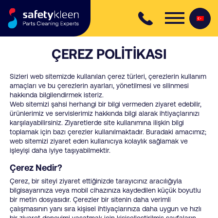
Skip to content
ÇEREZ POLİTİKASI
Sizleri web sitemizde kullanılan çerez türleri, çerezlerin kullanım
amaçları ve bu çerezlerin ayarları, yönetilmesi ve silinmesi
hakkında bilgilendirmek isteriz.
Web sitemizi şahsi herhangi bir bilgi vermeden ziyaret edebilir,
ürünlerimiz ve servislerimiz hakkında bilgi alarak ihtiyaçlarınızı
karşılayabilirsiniz. Ziyaretlerde site kullanımına ilişkin bilgi
toplamak için bazı çerezler kullanılmaktadır. Buradaki amacımız;
web sitemizi ziyaret eden kullanıcıya kolaylık sağlamak ve
işleyişi daha iyiye taşıyabilmektir.
Çerez Nedir?
Çerez, bir siteyi ziyaret ettiğinizde tarayıcınız aracılığıyla
bilgisayarınıza veya mobil cihazınıza kaydedilen küçük boyutlu
bir metin dosyasıdır. Çerezler bir sitenin daha verimli
çalışmasının yanı sıra kişisel ihtiyaçlarınıza daha uygun ve hızlı
bir ziyaret deneyimi yaşatmak için kişiselleştirilmiş sayfaların