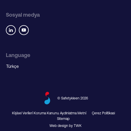
Sosyal medya
Language
© Safetykleen 2026
Ki̇şi̇sel Veri̇leri̇ Koruma Kanunu Aydinlatma Metni̇
Çerez Poli̇ti̇kasi
Sitemap
Web design by TWK