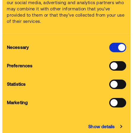
yardımcı olurlar.
our social media, advertising and analytics partners who
may combine it with other information that you’ve
provided to them or that they’ve collected from your use
of their services.
Şubat 2022’ ye kadar toplanan 1442 değerlendirmeye istinaden
Consent
Necessary
Selection
Powered by
Preferences
Bunlar da ilginizi çekebilir:
Püskürtme tabancalı temizleme makineleri
Statistics
Her tür boya tabancası ve diğer püskürtme ekipmanları için
verimli ve etkin temizleme.
Marketing
Özel temizlik uygulamaları
Çalışma aletlerinizdeki kurumuş boya, kurumuş mürekkep veya
kürlenmemiş reçineyi gidermeniz mi gerekiyor? Özel geliştirilmiş
Show details
bu makineler bunun için ideal çözümdür.