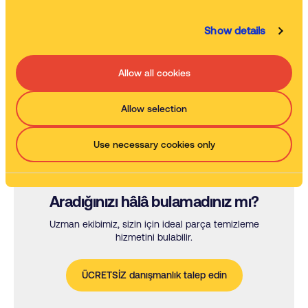
Otomatik parça yıkayıcılarımız, tutarlı temizleme sonuçları
üretirken ekibinizin verimliliğini artırabilir.
Show details
Püskürtme tabancalı temizleme makineleri
Her tür boya tabancası ve diğer püskürtme ekipmanları için
Allow all cookies
verimli ve etkin temizleme.
Özel temizlik uygulamaları
Allow selection
Çalışma aletlerinizdeki kurumuş boya, kurumuş mürekkep veya
kürlenmemiş reçineyi gidermeniz mi gerekiyor? Özel geliştirilmiş
bu makineler bunun için ideal çözümdür.
Use necessary cookies only
Aradığınızı hâlâ bulamadınız mı?
Uzman ekibimiz, sizin için ideal parça temizleme
hizmetini bulabilir.
ÜCRETSİZ danışmanlık talep edin