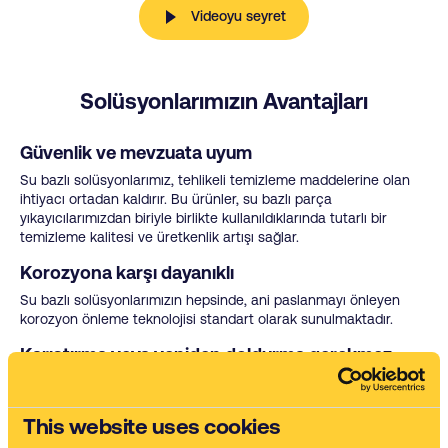
Videoyu seyret
Solüsyonlarımızın Avantajları
Güvenlik ve mevzuata uyum
Su bazlı solüsyonlarımız, tehlikeli temizleme maddelerine olan
ihtiyacı ortadan kaldırır. Bu ürünler, su bazlı parça
yıkayıcılarımızdan biriyle birlikte kullanıldıklarında tutarlı bir
temizleme kalitesi ve üretkenlik artışı sağlar.
Korozyona karşı dayanıklı
Su bazlı solüsyonlarımızın hepsinde, ani paslanmayı önleyen
korozyon önleme teknolojisi standart olarak sunulmaktadır.
Karıştırma veya yeniden doldurma gerekmez
Kimyasallarımız her zaman uzman ekibimiz tarafından tedarik
edilir, nakledilir, karıştırılır ve devreye alınır, bu sayede şirketiniz
temizleme kimyasalları tedarik etmekle veya bunların etkinliğini
This website uses cookies
denemekle vakit kaybetmez.