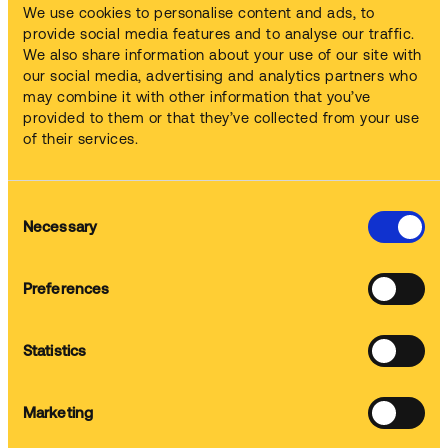
We use cookies to personalise content and ads, to
Geniş bir makine ve temizleme kimyasalı
provide social media features and to analyse our traffic.
kombinasyonu seçeneği
We also share information about your use of our site with
Ürünlerimizin kapsam ve çeşitliliği sayesinde, her tür metal,
our social media, advertising and analytics partners who
kauçuk, plastik ve kompozitteki yağları, gresleri, yağlayıcıları,
may combine it with other information that you’ve
kesme yağlarını, boyaları, mürekkepleri, pası, fiberglas reçineleri,
provided to them or that they’ve collected from your use
ıslak ve kuru boyaları ve diğer pek çok kirletici türünü etkin bir
of their services.
şekilde gideren farklı parça temizleme hizmetleri sunabiliyoruz.
Consent
Necessary
Selection
Şubat 2022’ ye kadar toplanan 1442 değerlendirmeye istinaden
Preferences
Powered by
Statistics
Bunlar da ilginizi çekebilir:
Marketing
Otomatik makineler