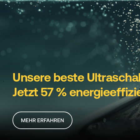
Die Revolution in der
Unsere beste Ultraschal
Wie setzt Safetykleen
nachhaltigen Teilereinig
Jetzt 57 % energieeffizi
Nachhaltigkeit strateg
MEHR ERFAHREN
MEHR ERFAHREN
MEHR ERFAHREN