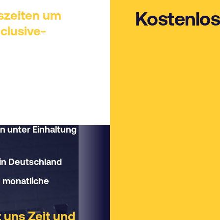
szeiten um
Kostenlos
clusive-
hwindigkeits-
Versorgung mit
 unter Einhaltung
in Deutschland
e monatliche
t uns Zeit und