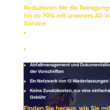
Reduzieren Sie die Reinigung
bis zu 70% mit unserem All-In
Service
Automatische und manuelle Hochgesc
Teilewaschanlagen
Regelmäßige Maschinenwartung und 
Reinigungsflüssigkeit
Abfallmanagement und Dokumentation
der Vorschriften
Ein Netzwerk von 13 Niederlassungen 
Keine Zusatzkosten, nur eine einfach
Gebühr
Finden Sie heraus, wie Sie mi