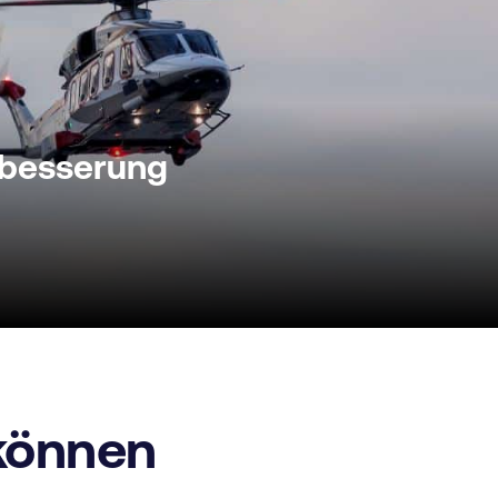
erbesserung
können