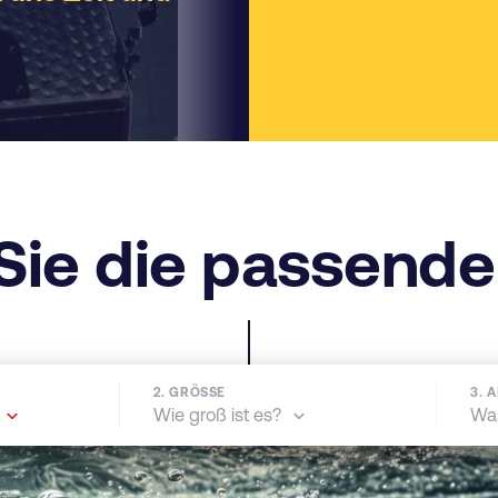
Sie die passend
2. GRÖSSE
3. 
Wie groß ist es?
Was