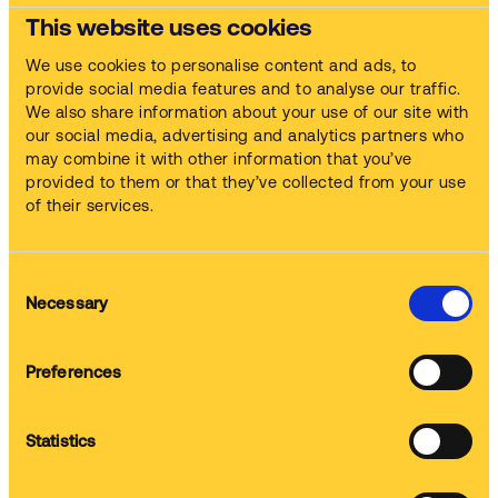
Basierend auf 1442 Bewertungen bis Februar 2022
This website uses cookies
Powered by
We use cookies to personalise content and ads, to
provide social media features and to analyse our traffic.
We also share information about your use of our site with
our social media, advertising and analytics partners who
may combine it with other information that you’ve
provided to them or that they’ve collected from your use
of their services.
Das könnte Sie auch interessieren
Automatische Teilereinigungsgeräte
Consent
Necessary
Selection
Steigern Sie die Effizienz Ihres Teams, indem Sie Ihre
Mitarbeiter für Kernaufgaben einsetzen
Ultraschall-Teilereinigungsgeräte
Preferences
Nutzen Sie die Kraft des Ultraschalls für eine Feinstreinigung
Ihrer Komponenten
Statistics
Spezifische Reinigungsanwendungen Müssen Sie Rost,
getrocknete Farbe oder nicht ausgehärtetes Harz