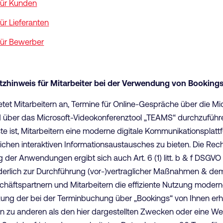
für Kunden
ür Lieferanten
für Bewerber
zhinweis für Mitarbeiter bei der Verwendung von Bookin
bietet Mitarbeitern an, Termine für Online-Gespräche über die
 über das Microsoft-Videokonferenztool „TEAMS“ durchzuführ
nste ist, Mitarbeitern eine moderne digitale Kommunikationspla
ichen interaktiven Informationsaustausches zu bieten. Die Rec
 der Anwendungen ergibt sich auch Art. 6 (1) litt. b & f DSGVO
rderlich zur Durchführung (vor-)vertraglicher Maßnahmen & de
chäftspartnern und Mitarbeitern die effiziente Nutzung moder
tzung der bei der Terminbuchung über „Bookings“ von Ihnen e
zu anderen als den hier dargestellten Zwecken oder eine Weit