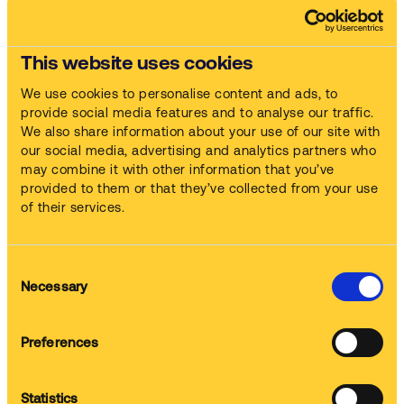
Fornecemos o Produto Químico de Limpeza
This website uses cookies
We use cookies to personalise content and ads, to
Formação
provide social media features and to analyse our traffic.
Demonstração e formação do operador no local
We also share information about your use of our site with
our social media, advertising and analytics partners who
may combine it with other information that you’ve
provided to them or that they’ve collected from your use
of their services.
Manutenção
Limpeza da maquina e substituição regular do Produto químico
de lavagem
Consent
Necessary
Selection
Recolha do Resíduo
Preferences
Tratamos do manuseamento do resíduo, garantia de
conformidade
Statistics