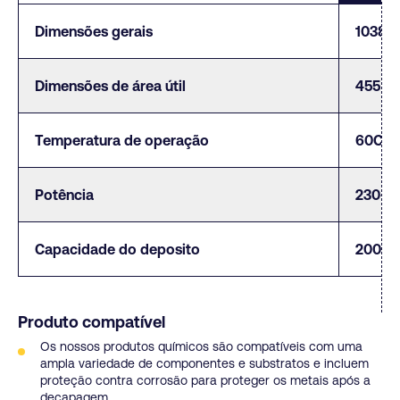
Dimensões gerais
1038 x
Dimensões de área útil
455 x
Temperatura de operação
60C
Potência
230-2
Capacidade do deposito
200l
Produto compatível
Os nossos produtos químicos são compatíveis com uma
ampla variedade de componentes e substratos e incluem
proteção contra corrosão para proteger os metais após a
decapagem.