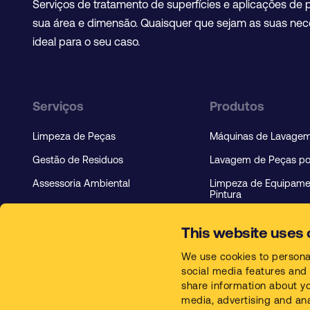
Serviços de tratamento de superfícies e aplicações 
sua área e dimensão. Quaisquer que sejam as suas ne
ideal para o seu caso.
Serviços
Produtos
Limpeza de Peças
Máquinas de Lavagem
Gestão de Residuos
Lavagem de Peças por
Assessoria Ambiental
Limpeza de Equipame
Pintura
Lavagem de Peças Es
This website uses 
Químicos de Limpeza
We use cookies to persona
social media features and 
share information about you
media, advertising and an