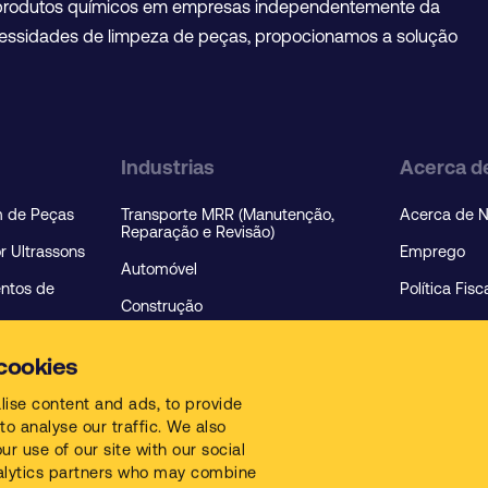
de produtos químicos em empresas independentemente da
cessidades de limpeza de peças, propocionamos a solução
Industrias
Acerca d
 de Peças
Transporte MRR (Manutenção,
Acerca de 
Reparação e Revisão)
 Ultrassons
Emprego
Automóvel
ntos de
Política Fis
Construção
pecializada
Alimentação e Bebidas
cookies
Indústria em Geral
lise content and ads, to provide
Manufatura e Produção
to analyse our traffic. We also
r use of our site with our social
Oficinas de Pintura
alytics partners who may combine