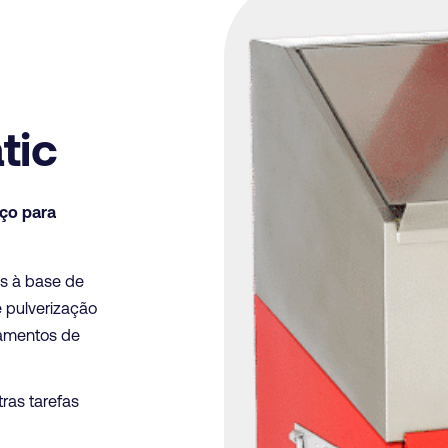
tic
ço para
as à base de
e pulverização
pamentos de
ras tarefas