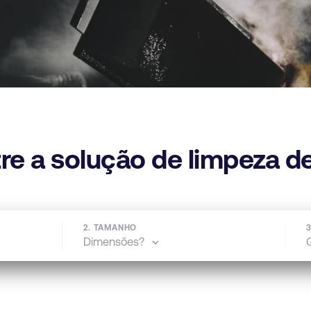
re a solução de limpeza d
2. TAMANHO
3
Dimensões?