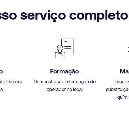
so serviço completo 
o
Formação
Ma
uto Químico
Demonstração e formação do
Limpez
za
operador no local
substituiçã
quími