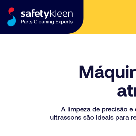
Skip to content
Máquin
at
A limpeza de precisão e
ultrassons são ideais para r