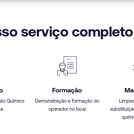
so serviço completo 
o
Formação
Ma
uto Químico
Demonstração e formação do
Limpez
za
operador no local
substituiçã
quími