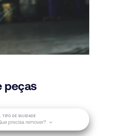
e peças
. TIPO DE SUJIDADE
Que precisa remover?