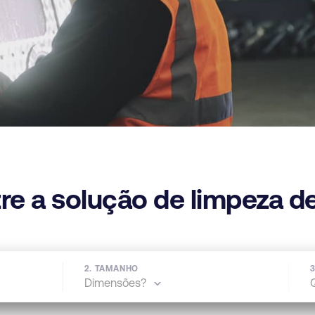
re a solução de limpeza d
2. TAMANHO
3
Dimensões?