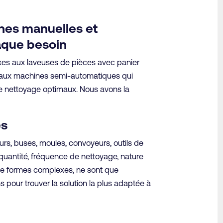
es manuelles et
aque besoin
xes aux laveuses de pièces avec panier
Aquakleen
qu’aux machines semi-automatiques qui
 de nettoyage optimaux. Nous avons la
Automatic Plus
es
Le nettoyage multi-étapes fiable et haute
performance
rs, buses, moules, convoyeurs, outils de
t quantité, fréquence de nettoyage, nature
 de formes complexes, ne sont que
pour trouver la solution la plus adaptée à