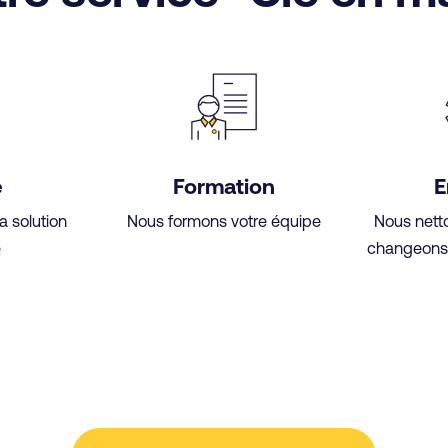
e
Formation
E
a solution
Nous formons votre équipe
Nous nett
e
changeons 