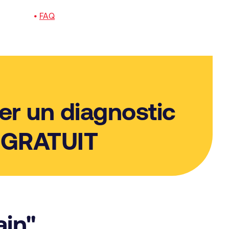
•
FAQ
er un diagnostic
GRATUIT
ain"