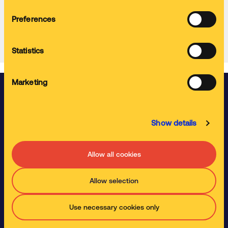
renforcer nos équipes commerciales.
Preferences
Candidature spontanée
Statistics
Marketing
Votre expert du service et de solutions
de nettoyage innovantes de vos pièces
Show details
Nos équipes sont à votre disposition pour vous proposer nos
solutions de nettoyage "clé en main", sans investissement initial
et avec une flexibilité maximale. Quels que soient vos besoins
Allow all cookies
de nettoyage, nous pouvons trouver la solution avec vous.
Allow selection
Bénéficier d'un diagnostic GRATUIT
Use necessary cookies only
Services