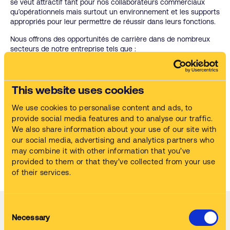
se veut attractif tant pour nos collaborateurs commerciaux
qu’opérationnels mais surtout un environnement et les supports
appropriés pour leur permettre de réussir dans leurs fonctions.
Nous offrons des opportunités de carrière dans de nombreux
secteurs de notre entreprise tels que :
Prestation de services et ventes
Support des ventes
This website uses cookies
Opérations / Chimie
We use cookies to personalise content and ads, to
Administration
provide social media features and to analyse our traffic.
We also share information about your use of our site with
Marketing
our social media, advertising and analytics partners who
Comptabilité
may combine it with other information that you’ve
provided to them or that they’ve collected from your use
Ressources Humaines
of their services.
IT
Envoyer une candidature spontanée
Consent
Necessary
Selection
Nous recrutons également partout en France pour