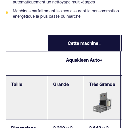
automatiquement un nettoyage multi-étapes
Machines parfaitement isolées assurant la consommation
énergétique la plus basse du marché
Cette machine :
Aquakleen Auto+
Taille
Grande
Très Grande
Dimensions
2 369 x 2
2 642 x 3
2