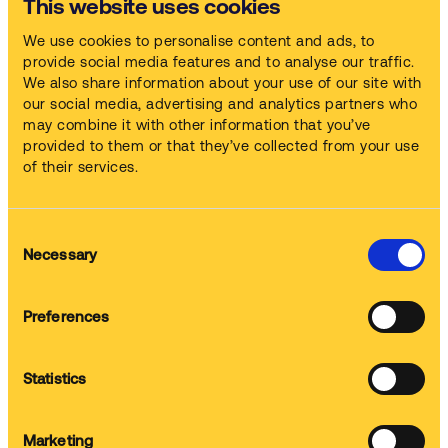
This website uses cookies
Nous fournissons et mettons en service la machine
We use cookies to personalise content and ads, to
provide social media features and to analyse our traffic.
We also share information about your use of our site with
our social media, advertising and analytics partners who
Chimie
may combine it with other information that you’ve
Nous fournissons la solution chimique
provided to them or that they’ve collected from your use
of their services.
Formation
Consent
Nous formons votre équipe
Necessary
Selection
Preferences
Entretien
Nous nettoyons la machine et changeons la solution chimique
Statistics
Marketing