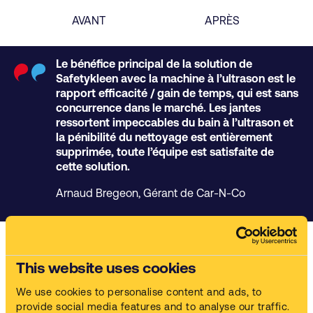
AVANT
APRÈS
Le bénéfice principal de la solution de
Safetykleen avec la machine à l’ultrason est le
rapport efficacité / gain de temps, qui est sans
concurrence dans le marché. Les jantes
ressortent impeccables du bain à l’ultrason et
la pénibilité du nettoyage est entièrement
supprimée, toute l’équipe est satisfaite de
cette solution.
Arnaud Bregeon, Gérant de Car-N-Co
Résultats
Notre service clé en main permet à Car-N-Co de s’appuyer sur
This website uses cookies
une solution complète avec d’excellents résultats de nettoyage,
sans se préoccuper de l’approvisionnement en liquides de
We use cookies to personalise content and ads, to
nettoyage et la gestion des déchets en toute conformité, sur
provide social media features and to analyse our traffic.