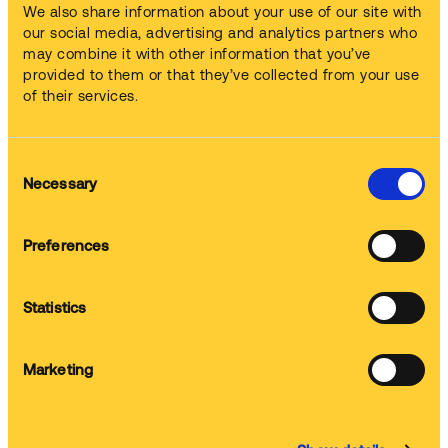
un plan logistique et administratif. La solution représente un
We also share information about your use of our site with
investissement pleinement rentable pour l’entreprise qui devait
our social media, advertising and analytics partners who
allouer beaucoup de temps de main d’œuvre pour ces tâches
may combine it with other information that you’ve
et qui occasionnait beaucoup de frais avec la solution
provided to them or that they’ve collected from your use
solvantée haut de gamme utilisée.
of their services.
Consent
Necessary
Selection
Preferences
Statistics
Marketing