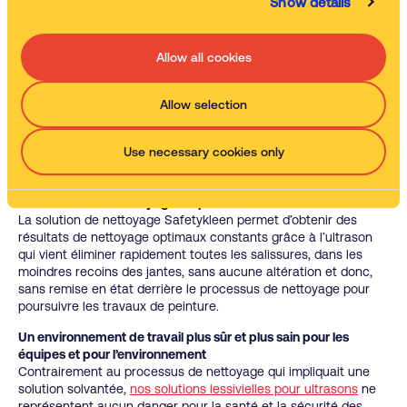
Show details
L’automatisation du processus au service de la productivité
L’installation d’une machine automatique à l’ultrason pour le
process de nettoyage des jantes a permis à l’entreprise de
Allow all cookies
réduire considérablement le nombre d’heures consacrées à
ces tâches, tout en permettant à leur équipe de pouvoir se
concentrer sur d’autres tâches pendant le cycle de nettoyage.
Allow selection
Pour 10 jantes, le temps de nettoyage est passé d’une journée
entière pour deux personnes à 50 minutes. Elle a également
Use necessary cookies only
permis de réduire toute la pénibilité associée au processus de
nettoyage manuel préalablement mis en place.
Des résultats de nettoyage irréprochables
La solution de nettoyage Safetykleen permet d’obtenir des
résultats de nettoyage optimaux constants grâce à l’ultrason
qui vient éliminer rapidement toutes les salissures, dans les
moindres recoins des jantes, sans aucune altération et donc,
sans remise en état derrière le processus de nettoyage pour
poursuivre les travaux de peinture.
Un environnement de travail plus sûr et plus sain pour les
équipes et pour l’environnement
Contrairement au processus de nettoyage qui impliquait une
solution solvantée,
nos solutions lessivielles pour ultrasons
ne
représentent aucun danger pour la santé et la sécurité des