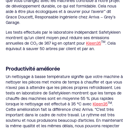
que vous changez avec les machines contribue à notre projet
de développement durable, ce qui est formidable. Cela nous
aide à être plus écologiques et à œuvrer pour l’avenir” dit
Grace Doucett, Responsable ingénierie chez Arriva – Grey’s
Garage.
Les tests effectués par le laboratoire indépendant Safetykleen
montrent qu’un client moyen peut réduire ses émissions
TM
annuelles de CO₂ de 367 kg en optant pour
Kleen35
. Cela
équivaut à sauver 50 arbres par client et par an.
Productivité améliorée
Un nettoyage à basse température signifie que votre machine à
nettoyer les pièces met moins de temps à chauffer et que vous
n’avez pas à attendre que les pièces propres refroidissent. Les
tests en laboratoire de Safetykleen montrent que les temps de
chauffe des machines sont en moyenne 55 % plus rapides
TM
lorsque le nettoyage est effectué à 35 °C avec
Kleen35
.
Cette amélioration fait la différence chez Arriva. “C’est très
important dans le cadre de notre travail. Le rythme est très
soutenu et nous produisons beaucoup d’articles. En maintenant
la même qualité et les mêmes délais, nous pouvons respecter