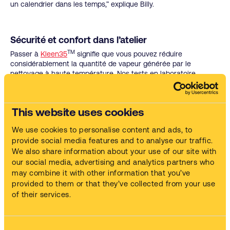
un calendrier dans les temps,” explique Billy.
Sécurité et confort dans l’atelier
TM
Passer à
Kleen35
signifie que vous pouvez réduire
considérablement la quantité de vapeur générée par le
nettoyage à haute température. Nos tests en laboratoire
montrent que la quantité de vapeur est cinq fois moins
importante lors d’un lavage à 35 °C qu’à 65 °C. Cela améliore la
sécurité, le confort et la visibilité pour les opérateurs qui,
This website uses cookies
autrement, devraient prendre des précautions.
Billy explique : “Lorsque vous allumiez la machine, avant, vous
We use cookies to personalise content and ads, to
aviez le visage couvert de vapeur. Ce n’était pas agréable si
provide social media features and to analyse our traffic.
vous oubliez ou si vous agissiez trop rapidement. Aujourd’hui, il
We also share information about your use of our site with
n’y a pratiquement plus de vapeur. Je peux entrer, sortir mes
our social media, advertising and analytics partners who
pièces et me mettre au travail”.
may combine it with other information that you’ve
provided to them or that they’ve collected from your use
of their services.
EN SAVOIR PLUS
Consent