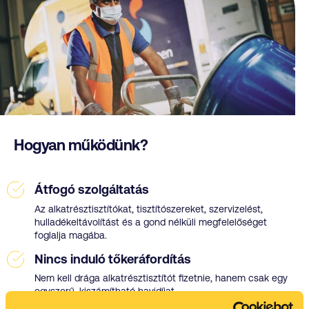
Hogyan működünk?
Átfogó szolgáltatás
Az alkatrésztisztítókat, tisztítószereket, szervizelést,
hulladékeltávolítást és a gond nélküli megfelelőséget
foglalja magába.
Nincs induló tőkeráfordítás
Nem kell drága alkatrésztisztítót fizetnie, hanem csak egy
egyszerű, kiszámítható havidíjat.