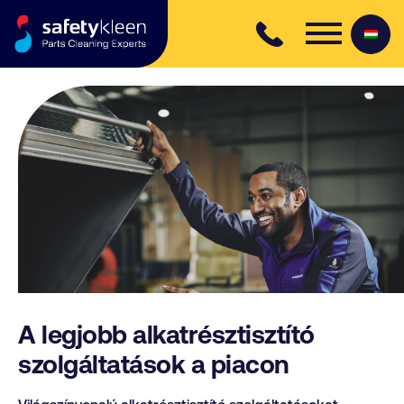
Skip to content
A legjobb alkatrésztisztító
szolgáltatások a piacon