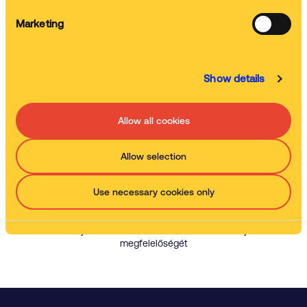
Marketing
Képzés
Mi képezzük csapatát
Show details
Allow all cookies
Szervizelés
Mi tisztítjuk és tartjuk karban a gépet
Allow selection
Use necessary cookies only
Hulladékelszállítás
Mi távolítjuk el a használt tisztítószert és kezeljük a
megfelelőségét