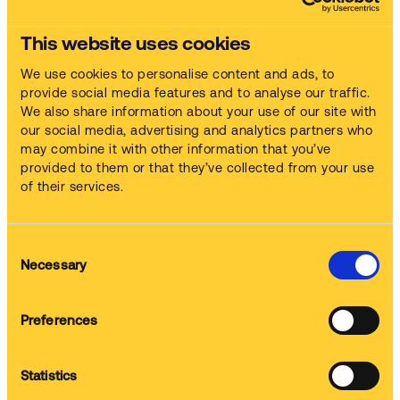
Rugalmas megoldások
Világszínvonalú alkatrésztisztító gépeink és vegyszereink
This website uses cookies
minden fajta alkatrészt és szennyeződést képesek kezelni.
We use cookies to personalise content and ads, to
provide social media features and to analyse our traffic.
Nézze meg a videót
We also share information about your use of our site with
our social media, advertising and analytics partners who
may combine it with other information that you’ve
Átfogó szolgáltatásunk
provided to them or that they’ve collected from your use
of their services.
Consent
Gépek
Necessary
Selection
Mi szállítjuk és helyezzük üzembe a gépet
Preferences
Vegyszer
Statistics
Mi biztosítjuk a tisztítószereket