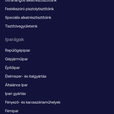
Ultrahangos alkatrésztisztítóink
Festékszóró pisztolytisztítóink
Speciális alkatrésztisztítóink
Tisztítóvegyületeink
Iparágak
Repülőgépipiar
Gépjárműipar
Építőipar
Élelmiszer- és italgyártás
Általános Ipar
Ipari gyártás
Fényező- és karosszériaműhelyek
Fémipar