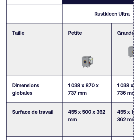
Rustkleen Ultra
Taille
Petite
Grande
Dimensions
1 038 x 870 x
1 038 x 13
globales
737 mm
736 mm
Surface de travail
455 x 500 x 362
455 x 1 0
mm
362 mm