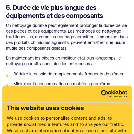
5. Durée de vie plus longue des
équipements et des composants
Un nettoyage durable peut également prolonger la durée de vie
des pièces et des équipements. Les méthodes de nettoyage
traditionnelles, comme le décapage abrasif ou l’immersion dans
des produits chimiques agressifs, peuvent entraîner une usure
inutile des composants délicats.
En maintenant les pièces en meilleur état plus longtemps, le
nettoyage par ultrasons aide les entreprises à :
Réduire le besoin de remplacements fréquents de pièces.
Minimiser la consommation de matières premières.
Réduire les émissions de fabrication et de logistique
associées à la production et au transport des pièces de
rechange.
This website uses cookies
Conclusion
We use cookies to personalise content and ads, to
provide social media features and to analyse our traffic.
Les nettoyeurs de pièces à ultrasons offrent une solution
We also share information about your use of our site with
efficace aux entreprises qui cherchent à améliorer leur