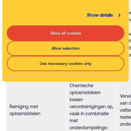
Werknemers
Klein
Show details
gebruiken borstels,
of o
wattenstaafjes of
die
Allow all cookies
Handmatige reiniging
gereedschap om
nauw
onderdelen met de
moet
hand schoon te
word
Allow selection
maken.
geïn
Use necessary cookies only
Chemische
oplosmiddelen
Verw
lossen
van o
Reiniging met
verontreinigingen op,
vette
oplosmiddelen
vaak in combinatie
reste
met
onde
onderdompelings-