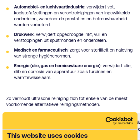
Automobiel- en luchtvaartindustrie
: verwijdert vet,
koolstofafzettingen en verontreinigingen van ingewikkelde
onderdelen, waardoor de prestaties en betrouwbaarheid
worden verbeterd.
Drukwerk
: verwijdert opgedroogde inkt, vuil en
verstoppingen uit spuitmonden en onderdelen.
Medisch en farmaceutisch
: zorgt voor steriliteit en naleving
van strenge hygiënenormen.
Energie (olie, gas en hernieuwbare energie)
: verwijdert olie,
slib en corrosie van apparatuur zoals turbines en
warmtewisselaars.
Zo verhoudt ultrasone reiniging zich tot enkele van de meest
voorkomende alternatieve reinigingsmethoden:
Waa
Reinigingsmethode
Hoe het werkt
het 
This website uses cookies