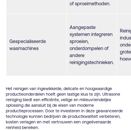
of sproeimethoden.
Aangepaste
Reini
systemen integreren
indus
Gespecialiseerde
sproeien,
onder
wasmachines
onderdompelen of
grote
andere
hoev
reinigingstechnieken.
Het reinigen van ingewikkelde, delicate en hoogwaardige
productieonderdelen hoeft geen lastige klus te zijn. Ultrasone
reiniging biedt een efficiënte, veilige en milieuvriendelijke
oplossing die aansluit bij de eisen van moderne
productieprocessen. Door te investeren in deze geavanceerde
technologie kunnen bedrijven de productkwaliteit verbeteren,
kosten verlagen en met vertrouwen een ongeëvenaarde
reinheid bereiken.