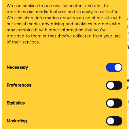
Onderdelen worden
We use cookies to personalise content and ads, to
ondergedompeld in
provide social media features and to analyse our traffic.
We also share information about your use of our site with
een verwarmde
Meer
our social media, advertising and analytics partners who
reinigingsoplossing
comp
Onderdompeling /
may combine it with other information that you’ve
zonder roeren, maar
onde
Dompelreiniging
provided to them or that they’ve collected from your use
het reinigen vereist
tegeli
of their services.
het gebruik van
reini
agressieve
chemicaliën.
Consent
Necessary
Selection
Hogedrukstralen
Grot
spuiten
Preferences
onde
reinigingsmiddelen
Sproeireinigingssystemen
met
op onderdelen om
toega
Statistics
verontreinigingen te
buite
verwijderen.
Marketing