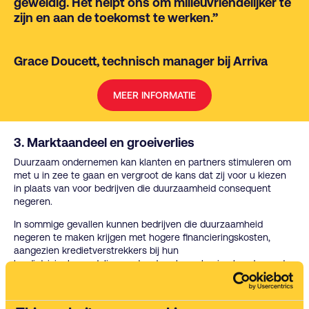
geweldig. Het helpt ons om milieuvriendelijker te
zijn en aan de toekomst te werken.”
Grace Doucett, technisch manager bij Arriva
MEER INFORMATIE
3. Marktaandeel en groeiverlies
Duurzaam ondernemen kan klanten en partners stimuleren om
met u in zee te gaan en vergroot de kans dat zij voor u kiezen
in plaats van voor bedrijven die duurzaamheid consequent
negeren.
In sommige gevallen kunnen bedrijven die duurzaamheid
negeren te maken krijgen met hogere financieringskosten,
aangezien kredietverstrekkers bij hun
kredietrisicobeoordelingen steeds vaker rekening houden met
prestaties op het gebied van milieu, maatschappij en bestuur
(ESG – Environmental, Social and Governance). Deze gevolgen
kunnen leiden tot een afname van het marktaandeel, een