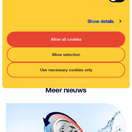
Op basis van 90 % van onze klanten die zijn overgestapt
op Kleen35™ voor het reinigen van onderdelen bij lage
temperaturen, voor alle Manuele-, Jetkleen-,
Automatische- en Sonickleen-machines.
Show details
Allow all cookies
Terug naar nieuws
Allow selection
Use necessary cookies only
Meer nieuws