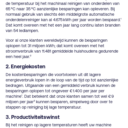
de temperatuur bij het machinaal reinigen van onderdelen van
65 °C naar 35 °C aanzienlijke besparingen kan opleveren. Bij
normaal gebruik van slechts één middelgrote automatische
onderdelenreiniger kan al 4.675 kWh per jaar worden bespaard.¹
Dat komt overeen met het een jaar lang continu laten branden
van 54 ledlampen.
Voor al onze klanten wereldwijd kunnen de besparingen
oplopen tot 31 miljoen kWh; dat komt overeen met het
stroomverbruik van 11.481 gemiddelde huishoudens gedurende
een heel jaar.²
2. Energiekosten
De kostenbesparingen die voortvloeien uit dit lagere
energieverbruik lopen in de loop van de tijd op tot aanzienlijke
bedragen. Uitgaande van een gemiddeld verbruik kunnen de
besparingen oplopen tot ongeveer € 1.400 per jaar per
machine¹. Dat betekent dat onze klanten samen tot wel € 9
miljoen per jaar² kunnen besparen, simpelweg door over te
stappen op reiniging bij lage temperatuur.
3. Productiviteitswinst
Bij het reinigen op lagere temperaturen heeft uw machine