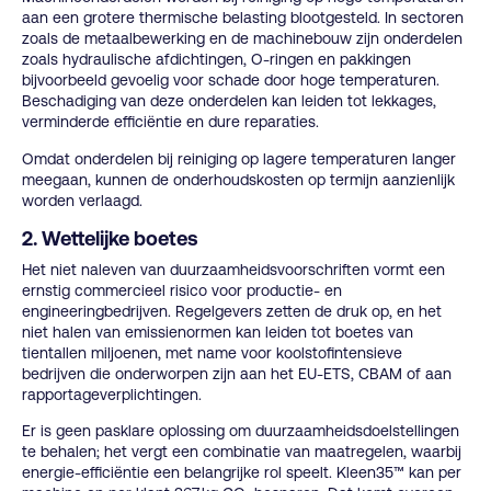
aan een grotere thermische belasting blootgesteld. In sectoren
zoals de metaalbewerking en de machinebouw zijn onderdelen
zoals hydraulische afdichtingen, O-ringen en pakkingen
bijvoorbeeld gevoelig voor schade door hoge temperaturen.
Beschadiging van deze onderdelen kan leiden tot lekkages,
verminderde efficiëntie en dure reparaties.
Omdat onderdelen bij reiniging op lagere temperaturen langer
meegaan, kunnen de onderhoudskosten op termijn aanzienlijk
worden verlaagd.
2. Wettelijke boetes
Het niet naleven van duurzaamheidsvoorschriften vormt een
ernstig commercieel risico voor productie- en
engineeringbedrijven. Regelgevers zetten de druk op, en het
niet halen van emissienormen kan leiden tot boetes van
tientallen miljoenen, met name voor koolstofintensieve
bedrijven die onderworpen zijn aan het EU-ETS, CBAM of aan
rapportageverplichtingen.
Er is geen pasklare oplossing om duurzaamheidsdoelstellingen
te behalen; het vergt een combinatie van maatregelen, waarbij
energie-efficiëntie een belangrijke rol speelt. Kleen35™ kan per