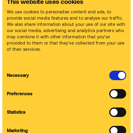
This website uses cookies
vermindering van groeimogelijkheden en een aanzienlijke
verslechtering van het concurrentievermogen op lange termijn.
We use cookies to personalise content and ads, to
provide social media features and to analyse our traffic.
Conclusie: een schonere, efficiëntere toekomst
We also share information about your use of our site with
Reiniging bij lage temperatuur biedt tal van voordelen,
our social media, advertising and analytics partners who
waaronder aanzienlijke besparingen op kosten, energieverbruik
may combine it with other information that you’ve
en CO₂-uitstoot, evenals een hogere productiviteit op korte
provided to them or that they’ve collected from your use
termijn, en een langere levensduur van onderdelen, naleving
of their services.
van regelgeving en groeimogelijkheden op lange termijn.
Als u wilt ontdekken hoe reiniging bij lage temperatuur uw
bedrijfsvoering ten goede kan komen, neem dan contact met
Consent
ons op voor meer informatie of om een demonstratie in te
Necessary
Selection
plannen.
Preferences
Disclaimer:
Gebaseerd op de M315, een middelgrote automatische
Statistics
onderdelenreiniger van Safetykleen, die 5 dagen per
week en 52 weken per jaar in gebruik is. De gegevens zijn
gebaseerd op onze laboratoriumtests en dienen
uitsluitend als richtlijn.
Marketing