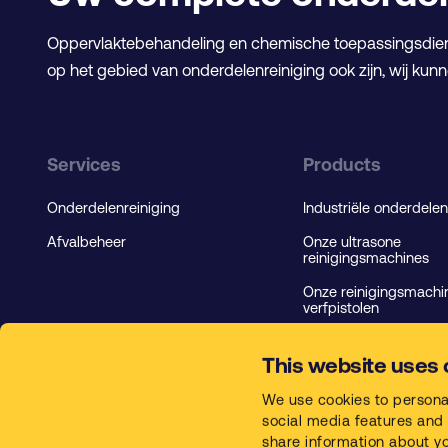
Oppervlaktebehandeling en chemische toepassingsdien
op het gebied van onderdelenreiniging ook zijn, wij kun
Services
Products
Onderdelenreiniging
Industriële onderdelen
Afvalbeheer
Onze ultrasone
reinigingsmachines
Onze reinigingsmachi
verfpistolen
Onze specifieke
reinigingsmachines
This website uses 
Industriële reinigings
We use cookies to persona
social media features and 
share information about you