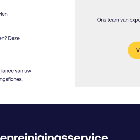
elen
Ons team van exper
gen? Deze
V
pliance van uw
ingsfiches.
enreinigingsservice