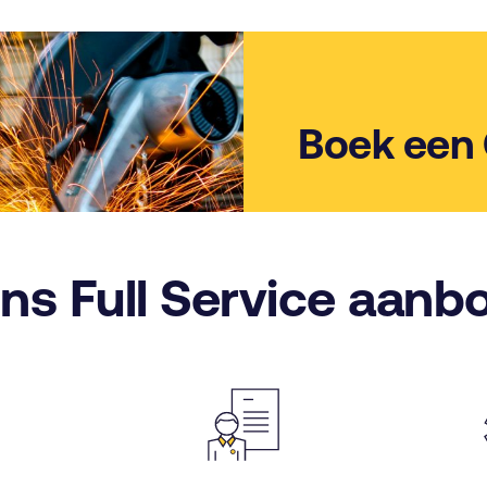
Boek een
ns Full Service aanb