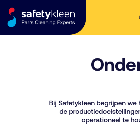
Skip to content
Onder
Bij Safetykleen begrijpen we 
de productiedoelstellinge
operationeel te ho