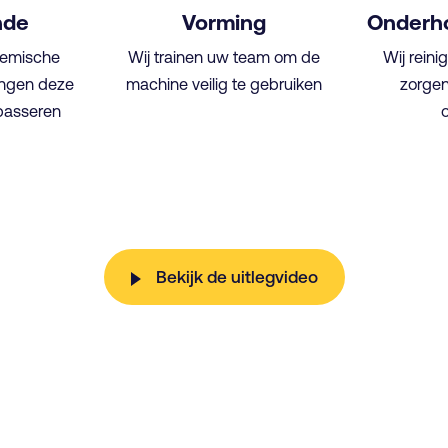
nde
Vorming
Onderho
hemische
Wij trainen uw team om de
Wij rein
angen deze
machine veilig te gebruiken
zorgen
 passeren
Bekijk de uitlegvideo