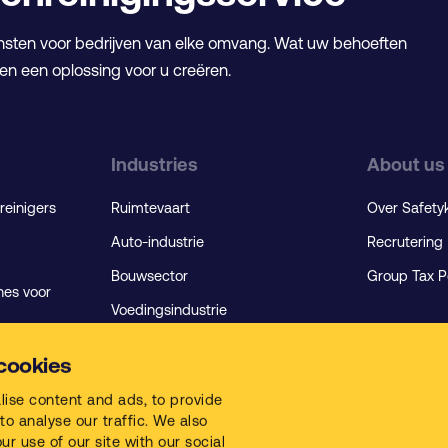
sten voor bedrijven van elke omvang. Wat uw behoeften
nen een oplossing voor u creëren.
Industries
About us
reinigers
Ruimtevaart
Over Safety
Auto-industrie
Recrutering
Bouwsector
Group Tax P
nes voor
Voedingsindustrie
Algemene Industrie
cookies
Verwerkende Industrie
producten
lise content and ads, to provide
Carrosserie en Verf
to analyse our traffic. We also
r use of our site with our social
Metaalindustrie