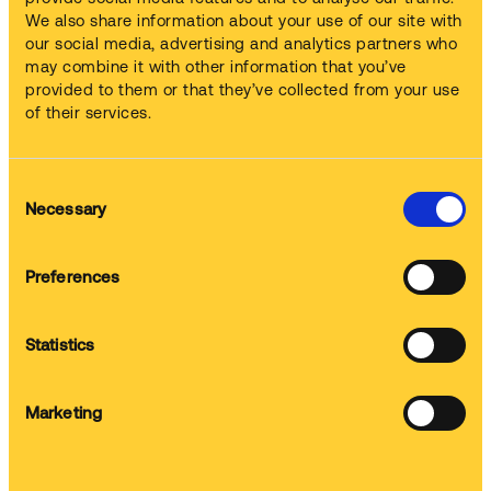
(Composti Organici Volatili) o rischi di infiammabilità.
We also share information about your use of our site with
our social media, advertising and analytics partners who
Macchine per Ogni Necessità di Lavaggio
may combine it with other information that you’ve
provided to them or that they’ve collected from your use
La nostra gamma di vasche lavapezzi ad ultrasuoni include
macchinari di diverse dimensioni e frequenze per
of their services.
soddisfare tutte le esigenze di lavaggio, dalla pulizia di
precisione alla rimozione dei contaminanti più ostinati.
Rispetto ad altre lavapezzi ad ultrasuoni disponibili sul
Consent
mercato, le nostre macchine sono più silenziose.
Necessary
Selection
Preferences
Contattaci per trovare la soluzione di lavaggio più adatta
alle tue esigenze
Statistics
Come scegliere la lavapezzi industriale giusta per
Marketing
la tua azienda
Scopri la soluzione per il lavaggio pezzi più adatta alle