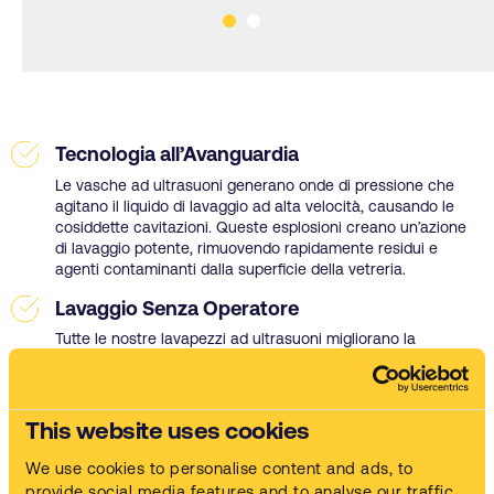
Tecnologia all’Avanguardia
Le vasche ad ultrasuoni generano onde di pressione che
agitano il liquido di lavaggio ad alta velocità, causando le
cosiddette cavitazioni. Queste esplosioni creano un’azione
di lavaggio potente, rimuovendo rapidamente residui e
agenti contaminanti dalla superficie della vetreria.
Lavaggio Senza Operatore
Tutte le nostre lavapezzi ad ultrasuoni migliorano la
produttività, consentendo al tuo team di concentrarsi su
altre attività mentre la pulizia è in corso.
Sicurezza di Utilizzo
This website uses cookies
Le nostre vasche lavapezzi ad ultrasuoni utilizzano liquidi
We use cookies to personalise content and ads, to
di lavaggio a base acqua, appositamente studiati per
provide social media features and to analyse our traffic.
sfruttare l’energia degli ultrasuoni senza emissione di COV