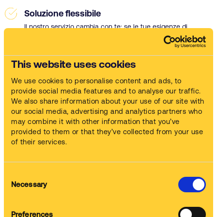
Soluzione flessibile
Il nostro servizio cambia con te: se le tue esigenze di
lavaggio dovessero cambiare, Safetykleen ti offre la
flessibilità di cambiare soluzione di lavaggio grazie alla sua
ampia gamma.
This website uses cookies
We use cookies to personalise content and ads, to
Guarda il video
provide social media features and to analyse our traffic.
We also share information about your use of our site with
our social media, advertising and analytics partners who
Il nostro servizio tutto compreso
may combine it with other information that you’ve
provided to them or that they’ve collected from your use
of their services.
Macchina lavapezzi
Consent
Ci occupiamo di fornitura e messa in opera della macchina.
Necessary
Selection
Preferences