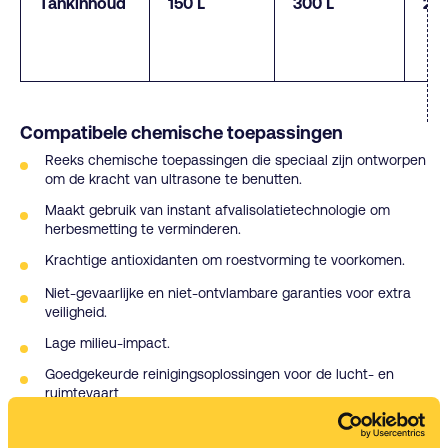
Tankinhoud
150 L
300 L
200
Compatibele chemische toepassingen
Reeks chemische toepassingen die speciaal zijn ontworpen
om de kracht van ultrasone te benutten.
Maakt gebruik van instant afvalisolatietechnologie om
herbesmetting te verminderen.
Krachtige antioxidanten om roestvorming te voorkomen.
Niet-gevaarlijke en niet-ontvlambare garanties voor extra
veiligheid.
Lage milieu-impact.
Goedgekeurde reinigingsoplossingen voor de lucht- en
ruimtevaart