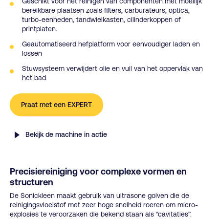
Geschikt voor het reinigen van componenten met moeilijk
bereikbare plaatsen zoals filters, carburateurs, optica,
turbo-eenheden, tandwielkasten, cilinderkoppen of
printplaten.
Geautomatiseerd hefplatform voor eenvoudiger laden en
lossen
Stuwsysteem verwijdert olie en vuil van het oppervlak van
het bad
Praat met een EXPERT
Bekijk de machine in actie
Precisiereiniging voor complexe vormen en
structuren
De Sonickleen maakt gebruik van ultrasone golven die de
reinigingsvloeistof met zeer hoge snelheid roeren om micro-
explosies te veroorzaken die bekend staan als “cavitaties”.