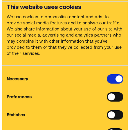
Ons Full Service aanbod
This website uses cookies
We use cookies to personalise content and ads, to
provide social media features and to analyse our traffic.
Machinerie
We also share information about your use of our site with
Wij leveren de machine en stellen deze in bedrijf, zonder enige
our social media, advertising and analytics partners who
initiële investering
may combine it with other information that you’ve
provided to them or that they’ve collected from your use
of their services.
Scheikunde
Consent
Wij leveren de chemische oplossing en vervangen deze elke
Necessary
Selection
keer als we passeren
Preferences
Vorming
Statistics
Wij trainen uw team om de machine veilig te gebruiken