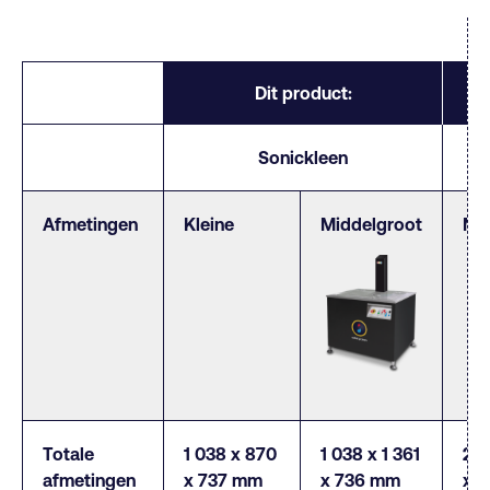
Dit product:
Sonickleen
Afmetingen
Kleine
Middelgroot
Mi
Totale
1 038 x 870
1 038 x 1 361
2 1
afmetingen
x 737 mm
x 736 mm
x 