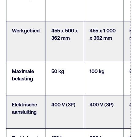
Werkgebied
455 x 500 x
455 x 1 000
50
362 mm
x 362 mm
mm 
Maximale
50 kg
100 kg
50
belasting
Elektrische
400 V (3P)
400 V (3P)
400
aansluiting