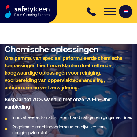
Skip to content
Chemische oplossingen
Ons gamma van speciaal geformuleerde chemische
toepassingen biedt onze klanten doeltreffende,
hoogwaardige oplossingen voor reiniging,
voorbereiding van oppervlaktebehandeling,
anticorrosie en verfverwijdering.
Bespaar tot 70% was tijd met onze “All-in-One”
aanbieding
Innovatieve automatische en handmatige reinigingsmachines
Regelmatig machineonderhoud en bijvullen van
reinigingsvloeistof