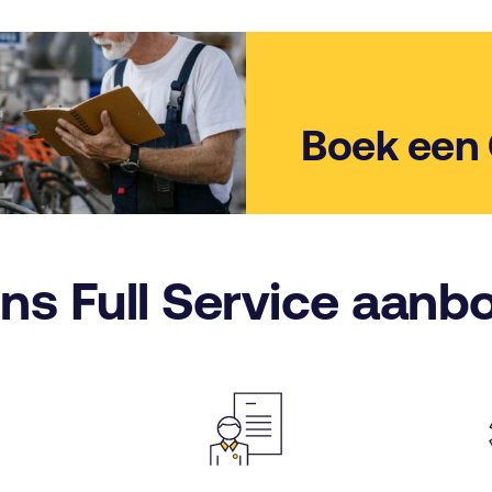
Boek een
ns Full Service aanb