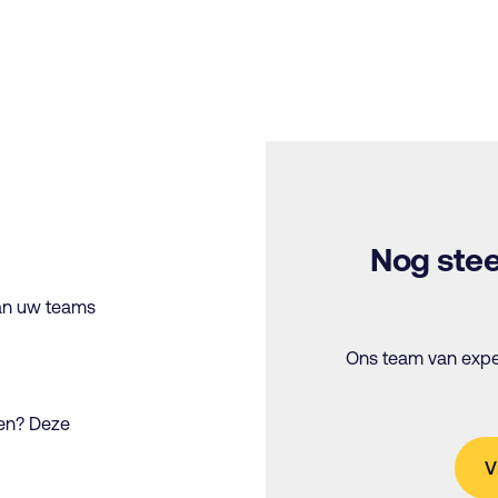
Nog stee
van uw teams
Ons team van exper
gen? Deze
V