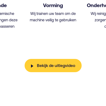
nde
Vorming
Onderho
hemische
Wij trainen uw team om de
Wij rein
angen deze
machine veilig te gebruiken
zorgen
 passeren
Bekijk de uitlegvideo