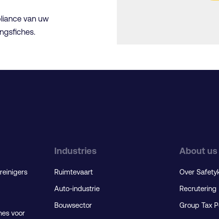
pliance van uw
ingsfiches.
Industries
About us
reinigers
Ruimtevaart
Over Safety
Auto-industrie
Recrutering
Bouwsector
Group Tax P
nes voor