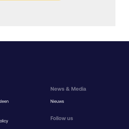
News & Media
kleen
Nieuws
Follow us
olicy