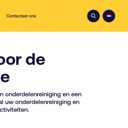
Contacteer ons
oor de
ie
in onderdelenreiniging en een
al uw onderdelenreiniging en
iviteiten.