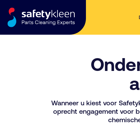
Skip to content
Onder
a
Wanneer u kiest voor Safetyk
oprecht engagement voor bet
chemische