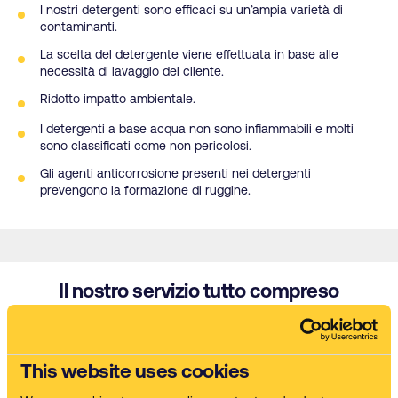
I nostri detergenti sono efficaci su un’ampia varietà di
contaminanti.
La scelta del detergente viene effettuata in base alle
necessità di lavaggio del cliente.
Ridotto impatto ambientale.
I detergenti a base acqua non sono infiammabili e molti
sono classificati come non pericolosi.
Gli agenti anticorrosione presenti nei detergenti
prevengono la formazione di ruggine.
Il nostro servizio tutto compreso
This website uses cookies
Macchina lavapezzi
Ci occupiamo di fornitura e messa in opera della macchina.