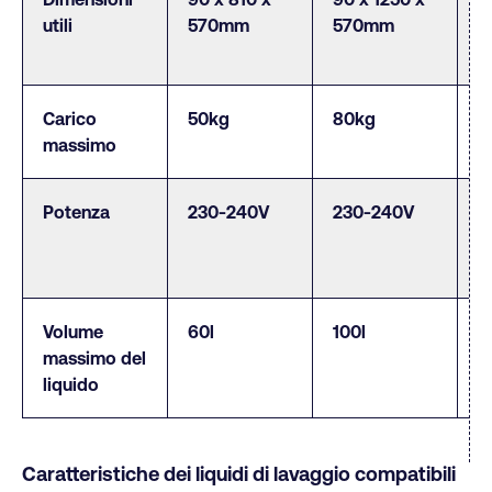
utili
570mm
570mm
m
x
Carico
50kg
80kg
5
massimo
Potenza
230-240V
230-240V
4
Volume
60l
100l
2
massimo del
liquido
Caratteristiche dei liquidi di lavaggio compatibili