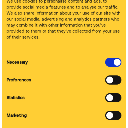
We use cookies to personalise content and ads, to
provide social media features and to analyse our traffic.
We also share information about your use of our site with
our social media, advertising and analytics partners who
may combine it with other information that you’ve
Liquido di lavaggio
provided to them or that they’ve collected from your use
Forniamo il liquido di lavaggio più adatto.
of their services.
Consent
Formazione
Necessary
Selection
Mostriamo al tuo staff come utilizzare la macchina al meglio.
Preferences
Manutenzione
Statistics
Puliamo e manuteniamo la macchina regolarmente.
Marketing