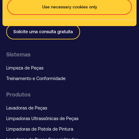
químicos para empresas de todos os portes. Quaisquer que
Use necessary cookies only
sejam as suas necessidades de limpeza de peças, podemos
criar uma solução para você.
Solicite uma consulta gratuita
Sistemas
Limpeza de Peças
Treinamento e Conformidade
Produtos
Lavadoras de Peças
Limpadoras Ultrassônicas de Peças
Limpadoras de Pistola de Pintura