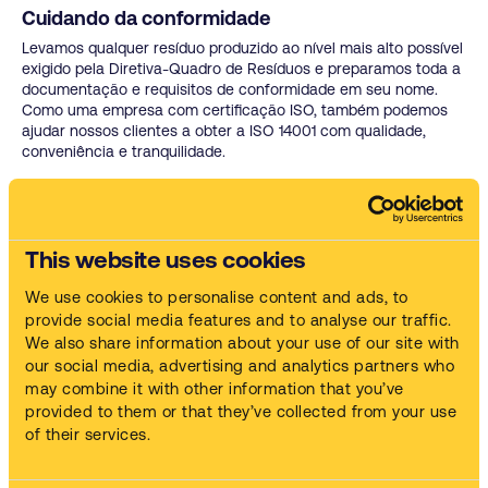
Cuidando da conformidade
Levamos qualquer resíduo produzido ao nível mais alto possível
exigido pela Diretiva-Quadro de Resíduos e preparamos toda a
documentação e requisitos de conformidade em seu nome.
Como uma empresa com certificação ISO, também podemos
ajudar nossos clientes a obter a ISO 14001 com qualidade,
conveniência e tranquilidade.
Você também pode estar interessado em
This website uses cookies
Treinamento e conformidade
We use cookies to personalise content and ads, to
Obtenha suporte especializado em conformidade, legislação
ambiental e treinamento de melhores práticas.
provide social media features and to analyse our traffic.
We also share information about your use of our site with
Serviços de limpeza de peças
our social media, advertising and analytics partners who
Obtenha limpeza de peças de qualidade por uma simples
may combine it with other information that you’ve
mensalidade, qualquer que seja a sua indústria ou
provided to them or that they’ve collected from your use
necessidades de limpeza.
of their services.
Nossos produtos de limpeza