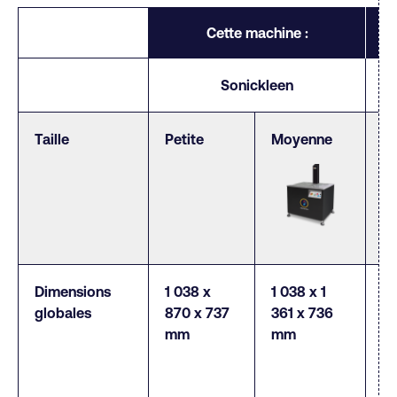
Cette machine :
Sonickleen
Taille
Petite
Moyenne
M
Dimensions
1 038 x
1 038 x 1
2 
globales
870 x 737
361 x 736
x 
mm
mm