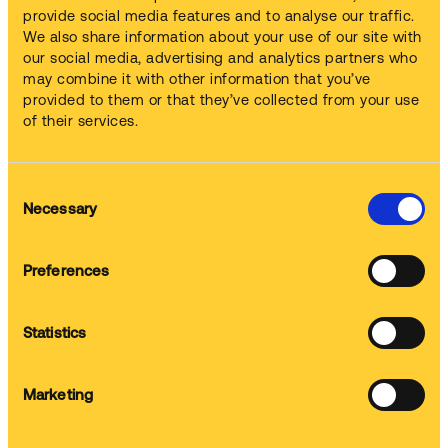
provide social media features and to analyse our traffic.
Machines
We also share information about your use of our site with
Nous fournissons et mettons en service la machine
our social media, advertising and analytics partners who
may combine it with other information that you’ve
provided to them or that they’ve collected from your use
of their services.
Chimie
Nous fournissons la solution chimique
Consent
Necessary
Selection
Formation
Preferences
Nous formons votre équipe
Statistics
Entretien
Marketing
Nous nettoyons la machine et changeons la solution chimique