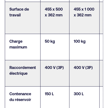
Surface de
455 x 500
455 x 1 000
50
travail
x 362 mm
x 362 mm
mm
Charge
50 kg
100 kg
5
maximum
Raccordement
400 V (3P)
400 V (3P)
40
électrique
Contenance
150 L
300 L
20
du réservoir